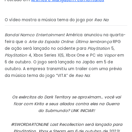
Sword
Art
O vídeo mostra a música tema do jogo por
Reo Na
Online:
Last
Bandai Namco Entertainment
América anunciou na quarta-
Recollection
feira que o
Arte da Espada Online
: Última lembrança
RPG
será
de ação será lançado no ocidente para
PlayStation
5,
lançado
PlayStation
4, Xbox Series X|S, Xbox One e PC via
Vapor
em
em
6 de outubro. O jogo será lançado no Japão em 5 de
6
outubro. A empresa transmitiu um trailer com uma prévia
de
da música tema do jogo “VITA” de
Reo Na
:
outubro
–
Notícias
Os exércitos do Dark Territory se aproximam… você vai
ficar com Kirito e seus aliados contra eles na Guerra
do Submundo? LINK INICIAR!
#SWORDARTONLINE Last Recollection será lançado para
PlayStation, Xbox e Steam em 6 de outubro de 2023!