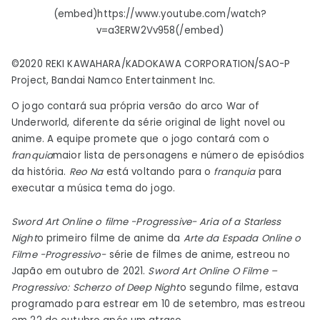
(embed)https://www.youtube.com/watch?
v=a3ERW2Vv958(/embed)
©2020 REKI KAWAHARA/KADOKAWA CORPORATION/SAO-P
Project, Bandai Namco Entertainment Inc.
O jogo contará sua própria versão do arco War of
Underworld, diferente da série original de light novel ou
anime. A equipe promete que o jogo contará com o
franquia
maior lista de personagens e número de episódios
da história.
Reo Na
está voltando para o
franquia
para
executar a música tema do jogo.
Sword Art Online o filme -Progressive- Aria of a Starless
Night
o primeiro filme de anime da
Arte da Espada Online
o
Filme -Progressivo-
série de filmes de anime, estreou no
Japão em outubro de 2021.
Sword Art Online O Filme –
Progressivo: Scherzo of Deep Night
o segundo filme, estava
programado para estrear em 10 de setembro, mas estreou