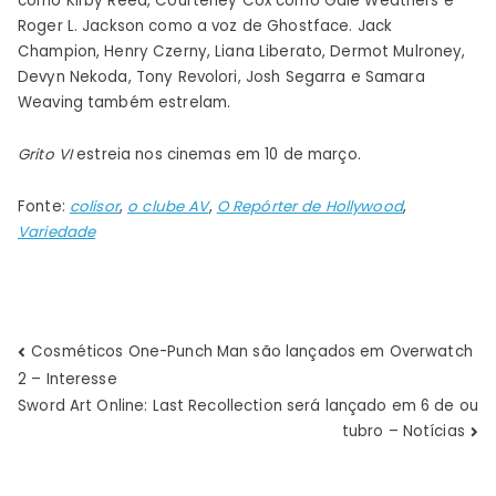
como Kirby Reed, Courteney Cox como Gale Weathers e
Roger L. Jackson como a voz de Ghostface. Jack
Champion, Henry Czerny, Liana Liberato, Dermot Mulroney,
Devyn Nekoda, Tony Revolori, Josh Segarra e Samara
Weaving também estrelam.
Grito VI
estreia nos cinemas em 10 de março.
Fonte:
colisor
,
o clube AV
,
O Repórter de Hollywood
,
Variedade
Navegação
Cosméticos One-Punch Man são lançados em Overwatch
2 – Interesse
de
Sword Art Online: Last Recollection será lançado em 6 de ou
tubro – Notícias
Post