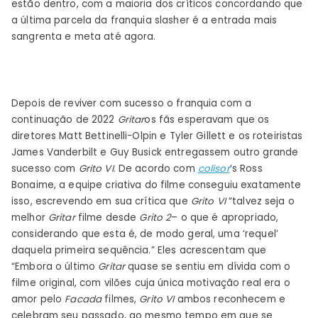
estão dentro, com a maioria dos críticos concordando que
Scream
a última parcela da franquia slasher é a entrada mais
6
sangrenta e meta até agora.
Adoro
o
último
Ghostface
Depois de reviver com sucesso o
franquia com a
continuação de 2022
Gritar
os fãs esperavam que os
diretores Matt Bettinelli-Olpin e Tyler Gillett e os roteiristas
James Vanderbilt e Guy Busick entregassem outro grande
sucesso com
Grito VI
. De acordo com
colisor
‘s Ross
Bonaime, a equipe criativa do filme conseguiu exatamente
isso, escrevendo em sua crítica que
Grito VI
“talvez seja o
melhor
Gritar
filme desde
Grito 2
– o que é apropriado,
considerando que esta é, de modo geral, uma ‘requel’
daquela primeira sequência.” Eles acrescentam que
“Embora o último
Gritar
quase se sentiu em dívida com o
filme original, com vilões cuja única motivação real era o
amor pelo
Facada
filmes,
Grito VI
ambos reconhecem e
celebram seu passado, ao mesmo tempo em que se