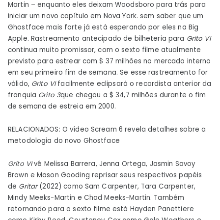
Martin – enquanto eles deixam Woodsboro para trás para
iniciar um novo capítulo em Nova York. sem saber que um
Ghostface mais forte já está esperando por eles na Big
Apple. Rastreamento antecipado de bilheteria para
Grito VI
continua muito promissor, com o sexto filme atualmente
previsto para estrear com $ 37 milhões no mercado interno
em seu primeiro fim de semana. Se esse rastreamento for
válido,
Grito VI
facilmente eclipsará o recordista anterior da
franquia
Grito 3
que chegou a $ 34,7 milhões durante o fim
de semana de estreia em 2000.
RELACIONADOS: O vídeo Scream 6 revela detalhes sobre a
metodologia do novo Ghostface
Grito VI
vê Melissa Barrera, Jenna Ortega, Jasmin Savoy
Brown e Mason Gooding reprisar seus respectivos papéis
de
Gritar
(2022) como Sam Carpenter, Tara Carpenter,
Mindy Meeks-Martin e Chad Meeks-Martin. Também
retornando para o sexto filme está Hayden Panettiere