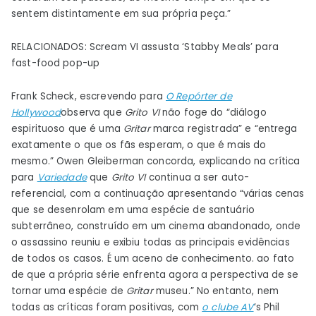
sentem distintamente em sua própria peça.”
RELACIONADOS: Scream VI assusta ‘Stabby Meals’ para
fast-food pop-up
Frank Scheck, escrevendo para
O Repórter de
Hollywood
observa que
Grito VI
não foge do “diálogo
espirituoso que é uma
Gritar
marca registrada” e “entrega
exatamente o que os fãs esperam, o que é mais do
mesmo.” Owen Gleiberman concorda, explicando na crítica
para
Variedade
que
Grito VI
continua a ser auto-
referencial, com a continuação apresentando “várias cenas
que se desenrolam em uma espécie de santuário
subterrâneo, construído em um cinema abandonado, onde
o assassino reuniu e exibiu todas as principais evidências
de todos os casos. É um aceno de conhecimento. ao fato
de que a própria série enfrenta agora a perspectiva de se
tornar uma espécie de
Gritar
museu.” No entanto, nem
todas as críticas foram positivas, com
o clube AV
‘s Phil