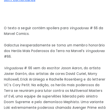
A
Marvel
acaba
de
O texto a seguir contém spoilers para
Vingadores
# 66 da
tornar
Marvel Comics.
Galactus
um
Galactus inesperadamente se torna um membro honorário
Vingador
dos Heróis Mais Poderosos da Terra na Marvel’s
Vingadores
Honorário
#66.
Vingadores
# 66 vem do escritor Jason Aaron, do artista
Javier Garrón, dos artistas de cores David Curiel, Morry
Hollowell, Erick Arciniega e Rachelle Rosenberg e do letterer
VC’s Cory Petit. Na edição, os heróis mais poderosos da
Terra se reuniram para lutar contra os Multiversal Masters
of Evil, uma equipe de supervilões liderada pelo sinistro
Doom Supreme e pelo demoníaco Mephisto. Uma variante
Loki extremamente poderosa chamada Avenger Prime está