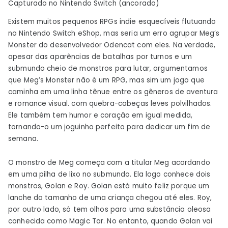
Capturado no Nintendo Switch (ancorado)
monstro
de
Existem muitos pequenos RPGs indie esquecíveis flutuando
Meg
no Nintendo Switch eShop, mas seria um erro agrupar Meg’s
(Switch
Monster do desenvolvedor Odencat com eles. Na verdade,
eShop)
apesar das aparências de batalhas por turnos e um
submundo cheio de monstros para lutar, argumentamos
que Meg’s Monster não é um RPG, mas sim um jogo que
caminha em uma linha tênue entre os gêneros de aventura
e romance visual. com quebra-cabeças leves polvilhados.
Ele também tem humor e coração em igual medida,
tornando-o um joguinho perfeito para dedicar um fim de
semana.
O monstro de Meg começa com a titular Meg acordando
em uma pilha de lixo no submundo. Ela logo conhece dois
monstros, Golan e Roy. Golan está muito feliz porque um
lanche do tamanho de uma criança chegou até eles. Roy,
por outro lado, só tem olhos para uma substância oleosa
conhecida como Magic Tar. No entanto, quando Golan vai