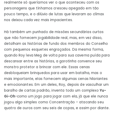
realmente só queríamos ver o que aconteceu com os
personagens que tínhamos cresceu apegado em tão
pouco tempo, e o dilúvio de lutas que levaram ao clímax
nos deixou cada vez mais impacientes.
Há também um punhado de missões secundárias curtas
que não fornecem jogabilidade real, mas, em vez disso,
detalham as histórias de fundo dos membros do Conselho
com pequenos esquetes engraçados. Da mesma forma,
quando Roy leva Meg de volta para sua caverna puída para
descansar entre as histórias, a garotinha convence seu
monstro protetor a brincar com ele. Essas cenas
desbloqueiam brinquedos para usar em batalha, mas o
mais importante, elas fornecem algumas cenas hilariantes
e emocionantes. Em um deles, Roy, depois de vasculhar um
baralho de cartas padrão, inventa todo um complexo
Yu-
Gi-Oh
-como um jogo para jogar com ela, já que ele nunca
jogou algo simples como Concentração – atacando seu
quatro de ouros com seu seis de copas, e assim por diante.