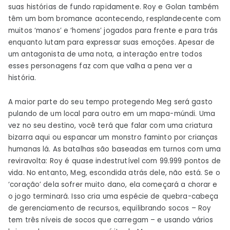
suas histórias de fundo rapidamente. Roy e Golan também
têm um bom bromance acontecendo, resplandecente com
muitos ‘manos’ e ‘homens’ jogados para frente e para trás
enquanto lutam para expressar suas emoções. Apesar de
um antagonista de uma nota, a interação entre todos
esses personagens faz com que valha a pena ver a
história.
A maior parte do seu tempo protegendo Meg será gasto
pulando de um local para outro em um mapa-múndi. Uma
vez no seu destino, você terá que falar com uma criatura
bizarra aqui ou espancar um monstro faminto por crianças
humanas lá. As batalhas são baseadas em turnos com uma
reviravolta: Roy é quase indestrutível com 99.999 pontos de
vida. No entanto, Meg, escondida atrás dele, não está. Se o
‘coração’ dela sofrer muito dano, ela começará a chorar e
o jogo terminará. Isso cria uma espécie de quebra-cabeça
de gerenciamento de recursos, equilibrando socos – Roy
tem três níveis de socos que carregam – e usando vários