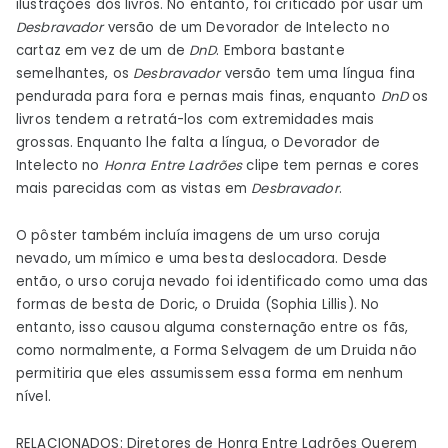
ilustrações dos livros. No entanto, foi criticado por usar um
Desbravador
versão de um Devorador de Intelecto no
cartaz em vez de um de
DnD
. Embora bastante
semelhantes, os
Desbravador
versão tem uma língua fina
pendurada para fora e pernas mais finas, enquanto
DnD
os
livros tendem a retratá-los com extremidades mais
grossas. Enquanto lhe falta a língua, o Devorador de
Intelecto no
Honra Entre Ladrões
clipe tem pernas e cores
mais parecidas com as vistas em
Desbravador
.
O pôster também incluía imagens de um urso coruja
nevado, um mímico e uma besta deslocadora. Desde
então, o urso coruja nevado foi identificado como uma das
formas de besta de Doric, o Druida (Sophia Lillis). No
entanto, isso causou alguma consternação entre os fãs,
como normalmente, a Forma Selvagem de um Druida não
permitiria que eles assumissem essa forma em nenhum
nível.
RELACIONADOS: Diretores de Honra Entre Ladrões Querem