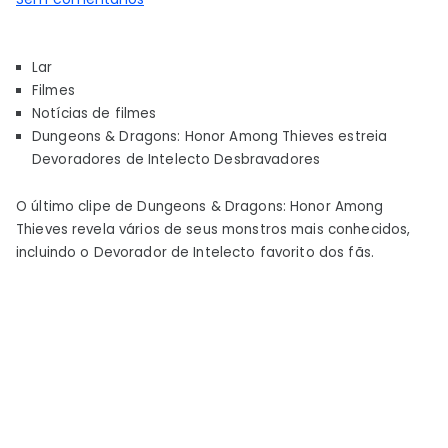
Honor
Among
Lar
Thieves
Filmes
estreia
Notícias de filmes
Devoradores
Dungeons & Dragons: Honor Among Thieves estreia
de
Devoradores de Intelecto Desbravadores
Intelecto
Desbravadores
O último clipe de Dungeons & Dragons: Honor Among
Thieves revela vários de seus monstros mais conhecidos,
incluindo o Devorador de Intelecto favorito dos fãs.