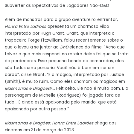
Subverter as Expectativas de Jogadores Não-D&D
Além de monstros para o grupo aventureiro enfrentar,
Honra Entre Ladrões
apresenta um charmoso vilão
interpretado por Hugh Grant. Grant, que interpreta o
trapaceiro Forge Fitzwilliam, falou recentemente sobre o
que o levou a se juntar ao
DnD
elenco do filme. “Acho que
talvez o que mais respondi no roteiro deles foi que se trata
de perdedores. Esse pequeno bando de camaradas, eles
são todos uma porcaria. Você não é bom em ser um
bardo”, disse Grant. “E o mágico, interpretado por Justice
(Smith), é muito ruim. Como eles chamam os mágicos em
Masmorras e Dragões
?… Feiticeiro. Ele não é muito bom. E a
personagem de Michelle (Rodriguez) foi jogada fora de
tudo… E ainda está apaixonada pelo marido, que está
apaixonado por outra pessoa.”
Masmorras e Dragões
: Honra Entre Ladrões
chega aos
cinemas em 31 de março de 2023.