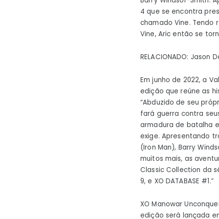
Barry Windsor-Smith. 
4 que se encontra pres
chamado Vine. Tendo 
Vine, Aric então se to
RELACIONADO:
Jason Da
Em junho de 2022, a Va
edição que reúne as hi
“Abduzido de seu própr
fará guerra contra se
armadura de batalha e 
exige. Apresentando tr
(Iron Man), Barry Wind
muitos mais, as aventu
Classic Collection da 
9, e XO DATABASE #1.”
XO Manowar Unconquered
edição será lançada em