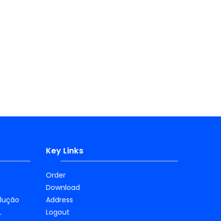
Key Links
Order
Download
olução
Address
L
Logout