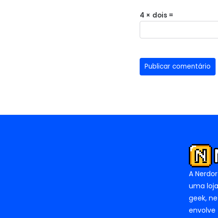
4 × dois =
A Nerdor
uma loja
geek, ne
envolve 