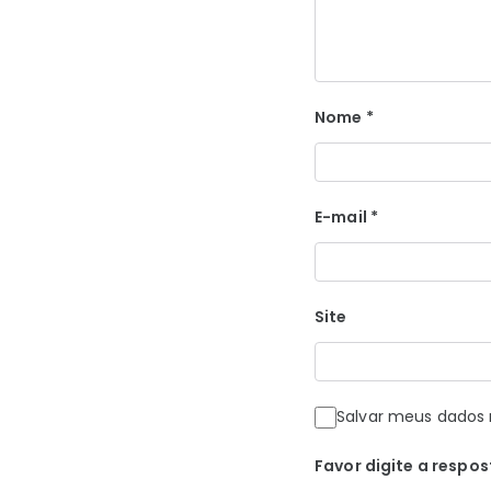
Nome
*
E-mail
*
Site
Salvar meus dados 
Favor digite a respos