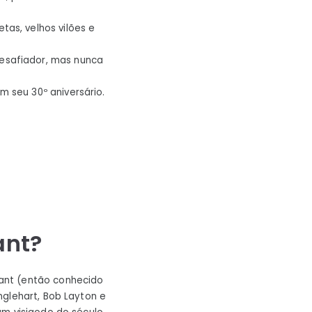
as, velhos vilões e
esafiador, mas nunca
 seu 30º aniversário.
ant?
ant (então conhecido
nglehart, Bob Layton e