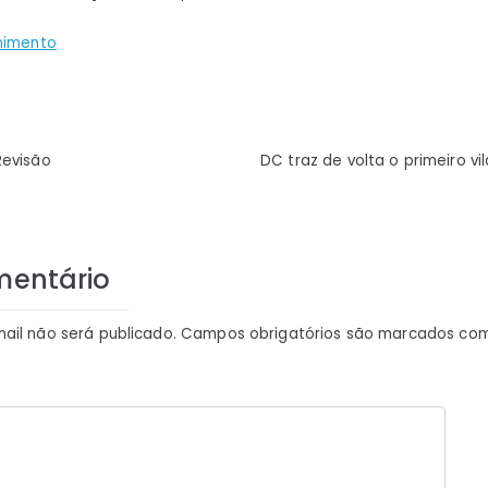
nimento
ão
Revisão
DC traz de volta o primeiro v
mentário
ail não será publicado.
Campos obrigatórios são marcados co