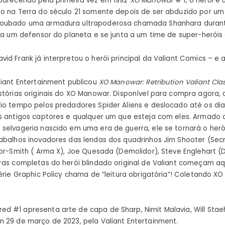
Aparecendo pela primeira vez em 1992
XO Manowar
# 1, o herói é
o na Terra do século 21 somente depois de ser abduzido por um
roubado uma armadura ultrapoderosa chamada Shanhara duran
rna um defensor do planeta e se junta a um time de super-heróis
vid Frank já interpretou o herói principal da Valiant Comics – e
liant Entertainment publicou
XO Manowar: Retribution Valiant Clas
stórias originais do XO Manowar. Disponível para compra agora, a
io tempo pelos predadores Spider Aliens e deslocado até os dias
us antigos captores e qualquer um que esteja com eles. Armado
selvageria nascido em uma era de guerra, ele se tornará o heró
abalhos inovadores das lendas dos quadrinhos Jim Shooter (Sec
sor-Smith ( Arma X), Joe Quesada (Demolidor), Steve Englehart (
ras completas do herói blindado original de Valiant começam aqu
série Graphic Policy chama de “leitura obrigatória”! Coletando 
 #1 apresenta arte de capa de Sharp, Nimit Malavia, Will Staeh
 29 de março de 2023, pela Valiant Entertainment.