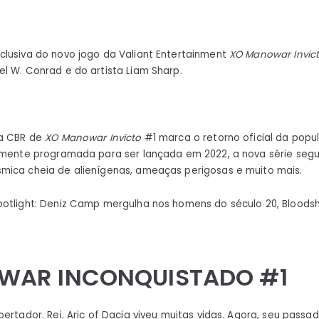
lusiva do novo jogo da Valiant Entertainment
XO Manowar Invic
l W. Conrad e do artista Liam Sharp.
da CBR de
XO Manowar Invicto
#1 marca o retorno oficial da popul
lmente programada para ser lançada em 2022, a nova série segue
mica cheia de alienígenas, ameaças perigosas e muito mais.
otlight: Deniz Camp mergulha nos homens do século 20, Bloodsho
WAR INCONQUISTADO #1
ibertador. Rei. Aric of Dacia viveu muitas vidas. Agora, seu passa