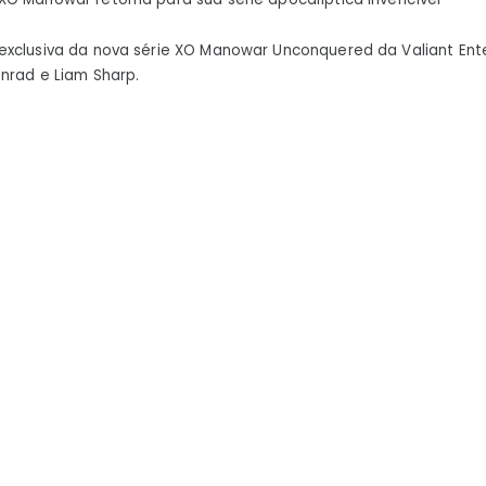
série
apocalíptica
exclusiva da nova série XO Manowar Unconquered da Valiant Ent
invencível
nrad e Liam Sharp.