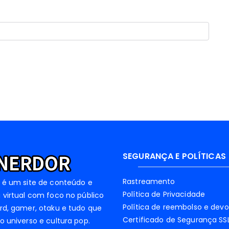
SEGURANÇA E POLÍTICAS
Rastreamento
 é um site de conteúdo e
Política de Privacidade
 virtual com foco no público
Política de reembolso e dev
rd, gamer, otaku e tudo que
Certificado de Segurança SS
o universo e cultura pop.