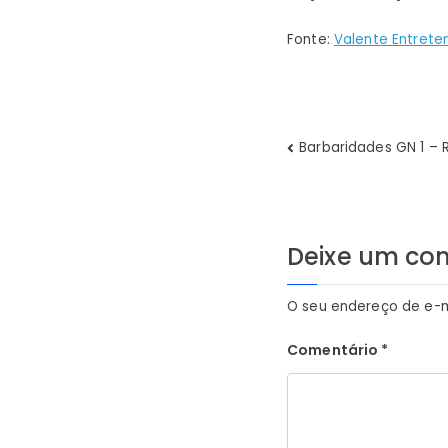
Fonte:
Valente Entrete
Navegaç
Barbaridades GN 1 – 
de
Post
Deixe um co
O seu endereço de e-m
Comentário
*