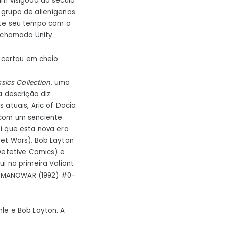
 um visigodo do século
 grupo de alienígenas
te seu tempo com o
 chamado Unity.
 acertou em cheio
sics Collection
, uma
 descrição diz:
 atuais, Aric of Dacia
 com um senciente
i que esta nova era
ret Wars), Bob Layton
Detetive Comics) e
i na primeira Valiant
XO MANOWAR (1992) #0–
le e Bob Layton. A