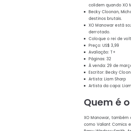
colidem quando XO M
Becky Cloonan, Mich
destinos brutais.
XO Manowar está soz
derrotado.
Coloque o rei de vo
Preço: US$ 3,99
Avaliação: T+
Páginas: 32
À venda: 29 de març
Escritor: Becky Cloo
Artista: Liam Sharp
Artista da capa: Liam
Quem é o
XO Manowar, também co
como Valiant Comics em