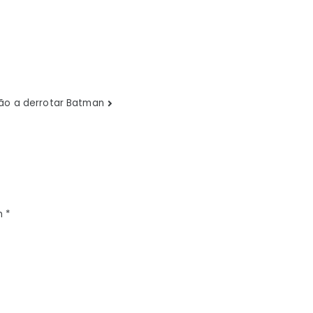
ilão a derrotar Batman
m
*