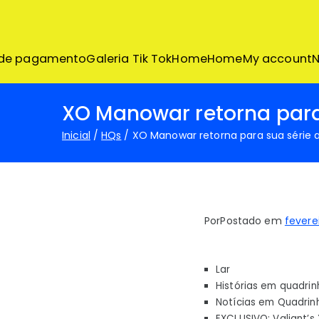
Pular
para
o
conteúdo
 de pagamento
Galeria Tik Tok
Home
Home
My account
N
XO Manowar retorna para 
Inicial
HQs
XO Manowar retorna para sua série a
Por
Postado em
feverei
Lar
Histórias em quadrin
Notícias em Quadrin
EXCLUSIVO: Valiant’s