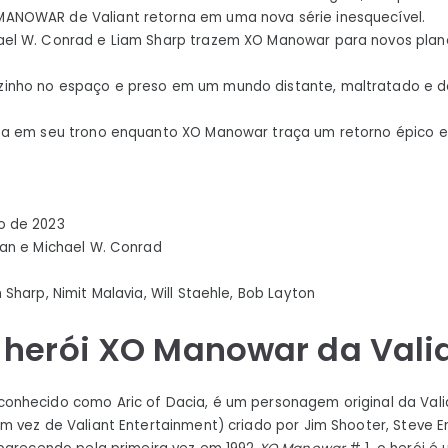
ANOWAR de Valiant retorna em uma nova série inesquecível.
ael W. Conrad e Liam Sharp trazem XO Manowar para novos planet
inho no espaço e preso em um mundo distante, maltratado e d
lta em seu trono enquanto XO Manowar traça um retorno épico em
o de 2023
nan e Michael W. Conrad
 Sharp, Nimit Malavia, Will Staehle, Bob Layton
 herói XO Manowar da Vali
nhecido como Aric of Dacia, é um personagem original da Vali
 vez de Valiant Entertainment) criado por Jim Shooter, Steve E