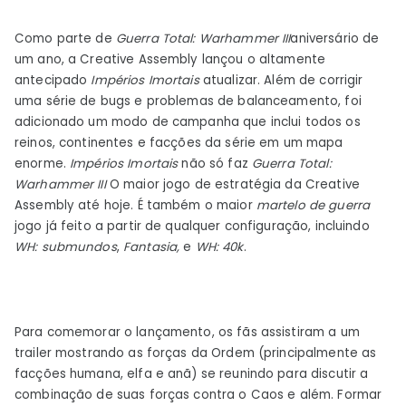
3
Como parte de
Guerra Total: Warhammer III
aniversário de
Immortal
um ano, a Creative Assembly lançou o altamente
Empires
antecipado
Impérios Imortais
atualizar. Além de corrigir
é
uma série de bugs e problemas de balanceamento, foi
a
adicionado um modo de campanha que inclui todos os
série
reinos, continentes e facções da série em um mapa
no
enorme.
Impérios Imortais
não só faz
Guerra Total:
seu
Warhammer III
O maior jogo de estratégia da Creative
melhor
Assembly até hoje. É também o maior
martelo de guerra
jogo já feito a partir de qualquer configuração, incluindo
WH: submundos
,
Fantasia,
e
WH: 40k
.
Para comemorar o lançamento, os fãs assistiram a um
trailer mostrando as forças da Ordem (principalmente as
facções humana, elfa e anã) se reunindo para discutir a
combinação de suas forças contra o Caos e além. Formar