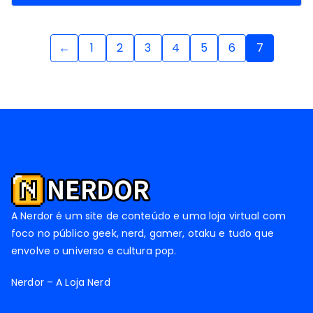
←
1
2
3
4
5
6
7
A Nerdor é um site de conteúdo e uma loja virtual com
foco no público geek, nerd, gamer, otaku e tudo que
envolve o universo e cultura pop.
Nerdor – A Loja Nerd