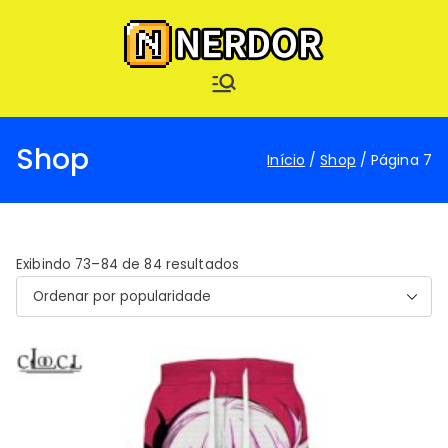
Pular
para
o
Nerdor – Nerd ao
conteúdo
Nerdor - A maior loja Nerd
Extremo
Shop
Início
Shop
Página 7
C
Exibindo 73–84 de 84 resultados
l
a
s
s
i
f
i
c