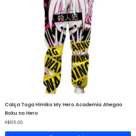
a
d
o
p
o
r
p
o
p
u
l
a
r
i
Calça Toga Himiko My Hero Academia Ahegao
d
a
Boku no Hero
d
R$
105.00
e