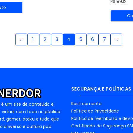
R$
189.12
uto
Co
←
1
2
3
4
5
6
7
→
SEGURANÇA E POLÍTICAS
Rastreamento
 é um site de conteúdo e
Política de Privacidade
 virtual com foco no público
Política de reembolso e dev
rd, gamer, otaku e tudo que
Certificado de Segurança SS
o universo e cultura pop.