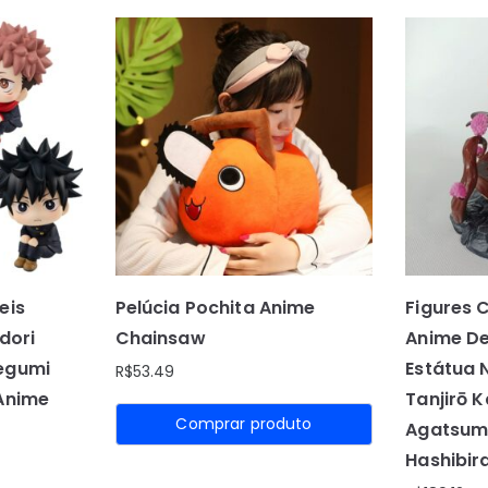
eis
Pelúcia Pochita Anime
Figures 
adori
Chainsaw
Anime D
egumi
Estátua
R$
53.49
 Anime
Tanjirō 
Comprar produto
Agatsum
Hashibir