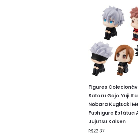
Figures Colecionáv
Satoru Gojo Yuji It
Nobara Kugisaki M
Fushiguro Estátua
Jujutsu Kaisen
R$
22.37