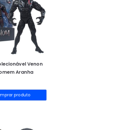
olecionável Venon
Homem Aranha
mprar produto