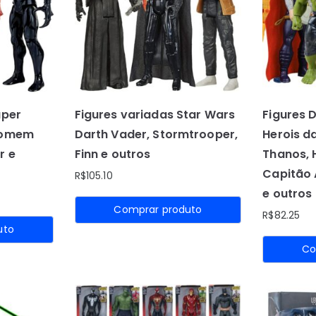
c
a
d
o
p
o
r
uper
Figures variadas Star Wars
Figures 
p
 Homem
Darth Vader, Stormtrooper,
Herois d
o
r e
Finn e outros
Thanos,
p
Capitão 
R$
105.10
u
l
e outros
a
Comprar produto
R$
82.25
r
uto
i
Co
d
a
d
e