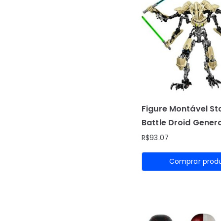
Figure Montável St
Battle Droid Gener
R$
93.07
Comprar prod