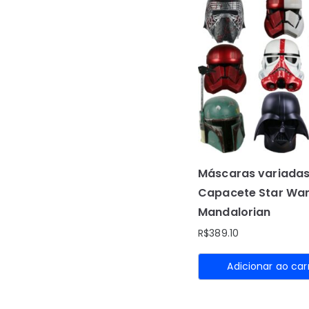
Máscaras variadas
Capacete Star War
Mandalorian
R$
389.10
Adicionar ao car