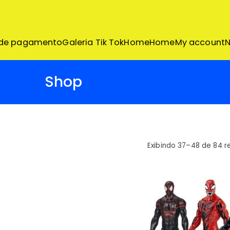
Pular
para
o
conteúdo
 de pagamento
Galeria Tik Tok
Home
Home
My account
N
Shop
Exibindo 37–48 de 84 r