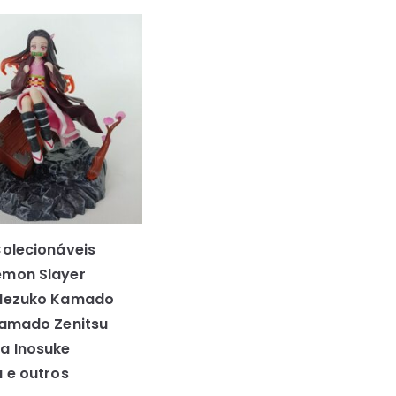
Colecionáveis
emon Slayer
 Nezuko Kamado
Kamado Zenitsu
a Inosuke
a e outros