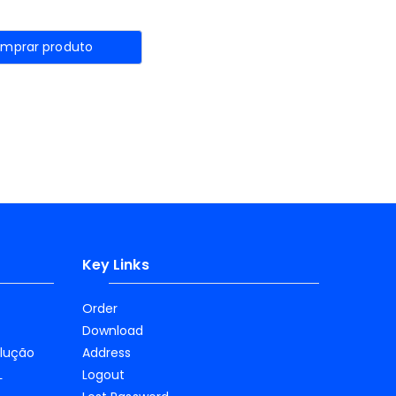
mprar produto
Key Links
Order
Download
olução
Address
L
Logout