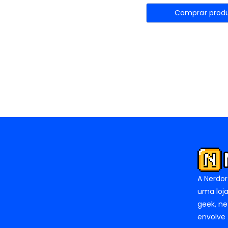
Comprar prod
A Nerdor
uma loja
geek, ne
envolve 