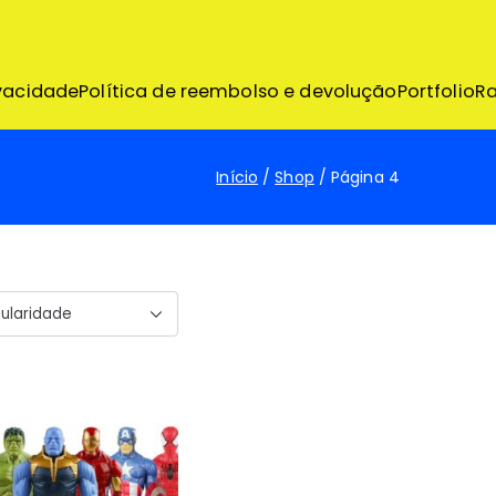
emo
ivacidade
Política de reembolso e devolução
Portfolio
R
Início
Shop
Página 4