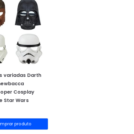
 variadas Darth
hewbacca
ooper Cosplay
e Star Wars
mprar produto