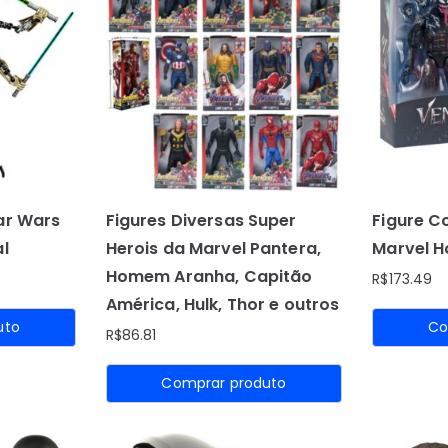
ar Wars
Figures Diversas Super
Figure C
al
Herois da Marvel Pantera,
Marvel 
Homem Aranha, Capitão
R$
173.49
América, Hulk, Thor e outros
uto
Co
R$
86.81
Comprar produto