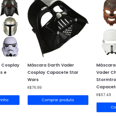
 Cosplay
Máscara Darth Vader
Máscaras
s e
Cosplay Capacete Star
Vader C
Wars
Stormtr
Capacet
R$
76.99
R$
67.49
rinho
Comprar produto
Co