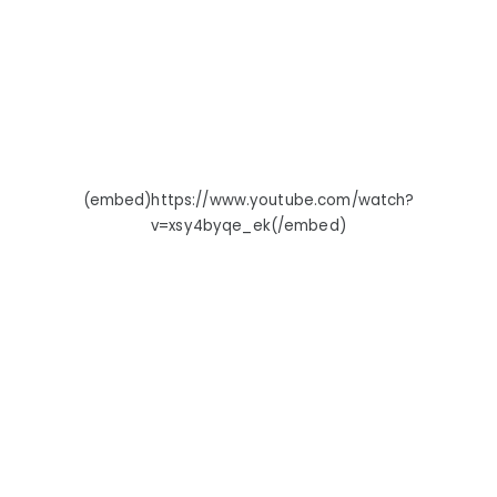
elenco
e
artistas
da
música
tema
–
(embed)https://www.youtube.com/watch?
Notícias
v=xsy4byqe_ek(/embed)