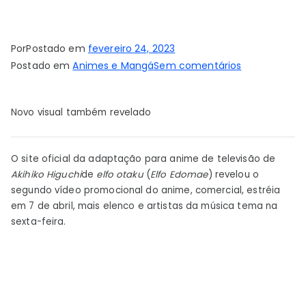
Por
Postado em
fevereiro 24, 2023
em
Postado em
Animes e Mangá
Sem comentários
Segundo
vídeo
Novo visual também revelado
promocional
do
Otaku
O site oficial da adaptação para anime de televisão de
Elf
Akihiko Higuchi
de
elfo otaku
(
Elfo Edomae
) revelou o
Anime
segundo vídeo promocional do anime, comercial, estréia
revela
em 7 de abril, mais elenco e artistas da música tema na
estreia
sexta-feira.
em
7
de
abril,
mais