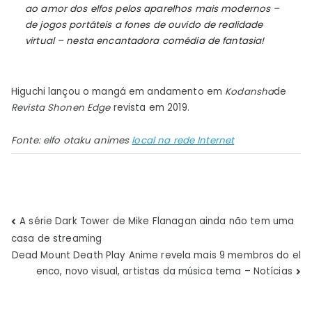
ao amor dos elfos pelos aparelhos mais modernos –
de jogos portáteis a fones de ouvido de realidade
virtual – nesta encantadora comédia de fantasia!
Higuchi lançou o mangá em andamento em
Kodansha
de
Revista Shonen Edge
revista em 2019.
Fonte:
elfo otaku
animes
local na rede Internet
Navegação
A série Dark Tower de Mike Flanagan ainda não tem uma
casa de streaming
de
Dead Mount Death Play Anime revela mais 9 membros do el
enco, novo visual, artistas da música tema – Notícias
Post