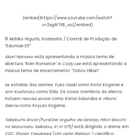
(embed)https://www.youtube.com/watch?
v=2xgAF1YB_vo(/embed)
© Akihiko Higuchi, Kodansha / Comitê de Produção de
“Edomae Elf”
Akari Nanawo
está apresentando a música tema de
abertura “Kien Romance” e
Cody Lee
está apresentando a
música tema de encerramento “Odoru Hikari”.
as estrelas dos animes
Yuka Ozaki
como Koito Koganei e
Ami Koshimizu
como Elda. Os novos membros do elenco
incluem
Haruka enviar
como Koma Sakuraba e
Hitomi
Sekine
como Koyuzu Koganei.
Takebumi Anzai
(
PuraOre! orgulho de laranja
,
Hitori Bocchi
no Marumaru Seikatsu
,
Ir! Ir! 575
)
está dirigindo o anime em
C2C
.
Shogo Yasukawa
(
Um certo Railgun T científico
,