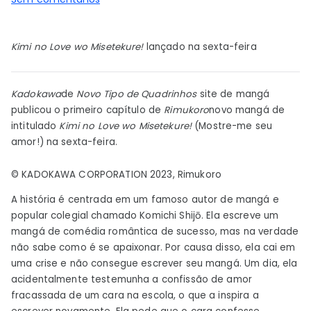
Rimukoro,
autor
Kimi no Love wo Misetekure!
lançado na sexta-feira
de
The
Helpy
Kadokawa
de
Novo Tipo de Quadrinhos
site de mangá
Fox
publicou o primeiro capítulo de
Rimukoro
novo mangá de
Senko-
intitulado
Kimi no Love wo Misetekure!
(Mostre-me seu
san,
amor!) na sexta-feira.
lança
novo
© KADOKAWA CORPORATION 2023, Rimukoro
mangá
A história é centrada em um famoso autor de mangá e
–
popular colegial chamado Komichi Shijō. Ela escreve um
Notícias
mangá de comédia romântica de sucesso, mas na verdade
não sabe como é se apaixonar. Por causa disso, ela cai em
uma crise e não consegue escrever seu mangá. Um dia, ela
acidentalmente testemunha a confissão de amor
fracassada de um cara na escola, o que a inspira a