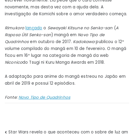
escrever novamente. Ela pede que o cara confesse
novamente, mas desta vez com a ajuda dela. A
investigação de Komichi sobre o amor verdadeiro começa.
Rimukoro
lançado
o
Sewayaki Kitsune no Senko-san
(
A
Raposa Útil Senko-san
) mangá em
Novo Tipo de
Quadrinhos
em outubro de 2017.
Kadokawa
publicou o 12º
volume compilado do mangá em 10 de fevereiro. O mangá
ficou em 16º lugar na categoria de mangá da web
Niconico
do Tsugi ni Kuru Manga Awards em 2018.
A adaptação para anime do mangá estreou no Japão em
abril de 2019 e possui 12 episódios.
Fonte:
Novo Tipo de Quadrinhos
Star Wars revela o que aconteceu com o sabre de luz am