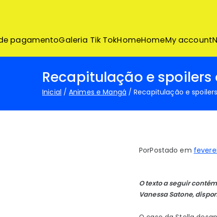
Pular
para
o
conteúdo
 de pagamento
Galeria Tik Tok
Home
Home
My account
N
Recapitulação e spoilers
Inicial
Animes e Mangá
Recapitulação e spoiler
Por
Postado em
fevere
O texto a seguir contém 
Vanessa Satone, dispon