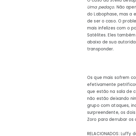
O caso da Stella desap
Uma pedaço.
Não apen
do Labophase, mas a e
de ser o caso. O probl
mais infelizes com o 
Satélites. Eles também
abaixo de sua autorida
transponder.
Os que mais sofrem com
efetivamente petrifico
que estão na sala de 
não estão deixando ni
grupo com ataques, inc
surpreendente, os dois
Zoro para derrubar os d
RELACIONADOS: Luffy d