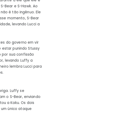
rante a ele que ele e
 S-Bear e S-Hawk. Ao
 não é tão ingênuo. Ele
Nesse momento, S-Bear
idade, levando Lucci a
tes do governo em vir
e estar punindo Stussy
 por sua confissão
r, levando Luffy a
meiro lembra Lucci para
s.
iga. Luffy se
tam o S-Bear, enviando
ou a Kaku. Os dois
m um único ataque