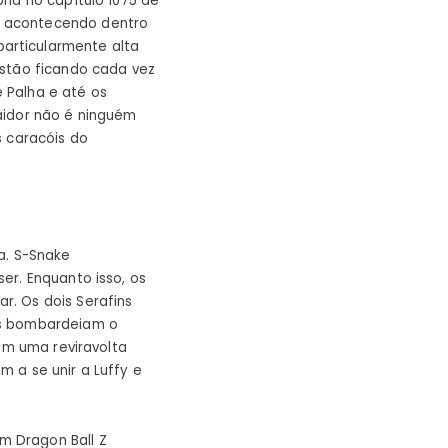
ria no capítulo 1075 de
á acontecendo dentro
articularmente alta
estão ficando cada vez
e:
 Palha e até os
os
aidor não é ninguém
gos
s caracóis do
a. S-Snake
er. Enquanto isso, os
r. Os dois Serafins
es bombardeiam o
Em uma reviravolta
 a se unir a Luffy e
m Dragon Ball Z