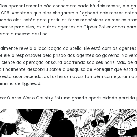
. Eles aparentemente não consomem nada há dois meses, e o g
 CP8. Acontece que eles chegaram a Egghead dois meses antes.
 quando eles estão para partir, as feras mecânicas do mar os at
izmente para eles, os outros agentes da Cipher Pol enviados para
eram o mesmo destino.
nalmente revela a localização do Stella. Ele está com os agentes
r ele o responsável pela prisão dos agentes do governo. Na ver
 ciente da operação obscura ocorrendo sob seu nariz. Mas, de a
o finalmente descobriu sobre a pesquisa de Ponegliff que está
o está acontecendo, os fuzileiros navais também começaram a 
caminho de Egghead.
e: O arco Wano Country foi uma grande oportunidade perdida 