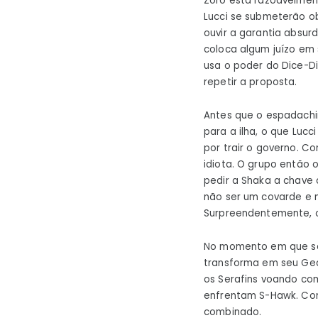
Zoro está razoavelmen
Lucci se submeterão o
ouvir a garantia absur
coloca algum juízo em
usa o poder do Dice-Di
repetir a proposta.
Antes que o espadachim
para a ilha, o que Luc
por trair o governo. 
idiota. O grupo então 
pedir a Shaka a chave 
não ser um covarde e 
Surpreendentemente, o
No momento em que são
transforma em seu Gea
os Serafins voando co
enfrentam S-Hawk. Com
combinado.