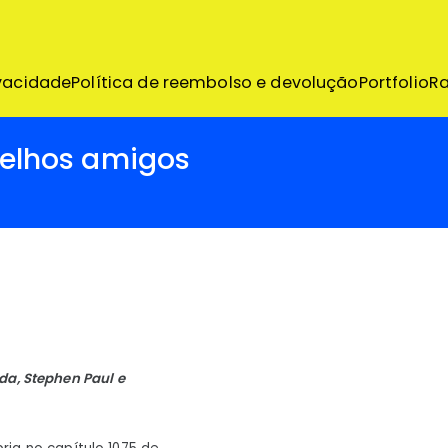
emo
ivacidade
Política de reembolso e devolução
Portfolio
R
 velhos amigos
pitulação
Oda, Stephen Paul e
ers
tulo