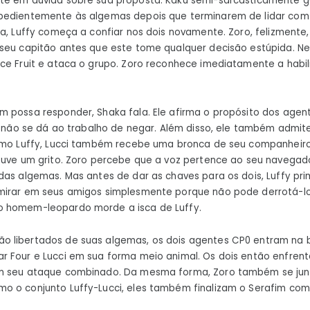
te em dúvida sobre sua proposta. Kaku semi-sarcasticamente ga
bedientemente às algemas depois que terminarem de lidar com
da, Luffy começa a confiar nos dois novamente. Zoro, felizmente,
 seu capitão antes que este tome qualquer decisão estúpida. 
ce Fruit e ataca o grupo. Zoro reconhece imediatamente a habil
 possa responder, Shaka fala. Ele afirma o propósito dos agen
ci não se dá ao trabalho de negar. Além disso, ele também admit
Como Luffy, Lucci também recebe uma bronca de seu companheiro
ouve um grito. Zoro percebe que a voz pertence ao seu navegado
das algemas. Mas antes de dar as chaves para os dois, Luffy pri
mirar em seus amigos simplesmente porque não pode derrotá-lo
 homem-leopardo morde a isca de Luffy.
 libertados de suas algemas, os dois agentes CP0 entram na br
r Four e Lucci em sua forma meio animal. Os dois então enfren
m seu ataque combinado. Da mesma forma, Zoro também se junt
o o conjunto Luffy-Lucci, eles também finalizam o Serafim co