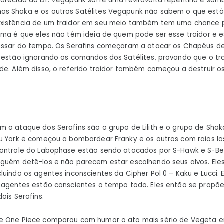
arecida do Dr. Vegapunk sofre uma reviravolta repentina e somb
1076
as Shaka e os outros Satélites Vegapunk não sabem o que est
de
xistência de um traidor em seu meio também tem uma chance p
One
ema é que eles não têm ideia de quem pode ser esse traidor e 
Piec
passar do tempo. Os Serafins começaram a atacar os Chapéus de
velh
 estão ignorando os comandos dos Satélites, provando que o tr
ami
de. Além disso, o referido traidor também começou a destruir o
 o ataque dos Serafins são o grupo de Lilith e o grupo de Shak
u York e começou a bombardear Franky e os outros com raios las
controle do Labophase estão sendo atacados por S-Hawk e S-Bea
nguém detê-los e não parecem estar escolhendo seus alvos. El
luindo os agentes inconscientes da Cipher Pol 0 – Kaku e Lucci. 
 agentes estão conscientes o tempo todo. Eles então se propõem
ois Serafins.
e One Piece comparou com humor o ato mais sério de Vegeta e