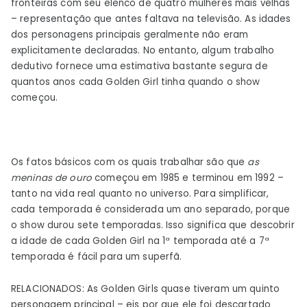
fronteiras com seu elenco de quatro mulheres mais velhas
as
– representação que antes faltava na televisão. As idades
Golden
dos personagens principais geralmente não eram
Girls?
explicitamente declaradas. No entanto, algum trabalho
dedutivo fornece uma estimativa bastante segura de
quantos anos cada Golden Girl tinha quando o show
começou.
Os fatos básicos com os quais trabalhar são que
as
meninas de ouro
começou em 1985 e terminou em 1992 –
tanto na vida real quanto no universo. Para simplificar,
cada temporada é considerada um ano separado, porque
o show durou sete temporadas. Isso significa que descobrir
a idade de cada Golden Girl na 1ª temporada até a 7ª
temporada é fácil para um superfã.
RELACIONADOS: As Golden Girls quase tiveram um quinto
personagem principal – eis por que ele foi descartado