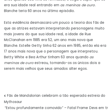
era sua idade real entrando em
as meninas de ouro
.
Blanche teria 60 anos no último episódio.
Esta evidência desmascara um pouco a teoria dos fãs de
que as atrizes estavam interpretando personagens muito
mais jovens do que sua idade real, a idade de Rue
McClanahan em 1985 era 52, um ano mais nova que
Blanche. Estelle Getty tinha 62 anos em 1985, então ela era
17 anos mais nova que o personagem que interpretou.
Betty White e Bea Arthur tinham 63 anos quando
as
meninas de ouro
estreou, tornando-os os únicos dois a
serem mais velhos que seus amados alter egos.
Navegação
Fãs de Mandalorian celebram a tão esperada estreia do
Mythosaur
de
“Estou profundamente comovido” – Fatal Frame Devs em tr