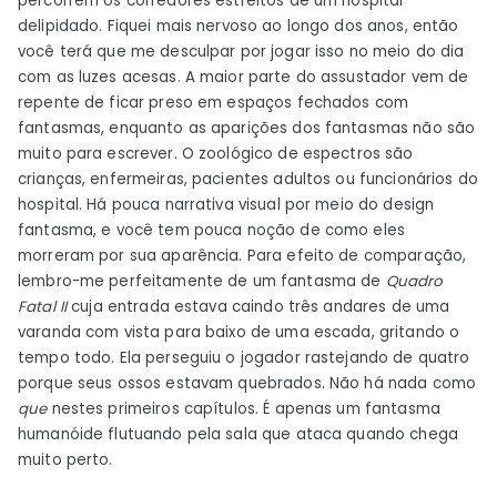
percorrem os corredores estreitos de um hospital
delipidado. Fiquei mais nervoso ao longo dos anos, então
você terá que me desculpar por jogar isso no meio do dia
com as luzes acesas. A maior parte do assustador vem de
repente de ficar preso em espaços fechados com
fantasmas, enquanto as aparições dos fantasmas não são
muito para escrever. O zoológico de espectros são
crianças, enfermeiras, pacientes adultos ou funcionários do
hospital. Há pouca narrativa visual por meio do design
fantasma, e você tem pouca noção de como eles
morreram por sua aparência. Para efeito de comparação,
lembro-me perfeitamente de um fantasma de
Quadro
Fatal II
cuja entrada estava caindo três andares de uma
varanda com vista para baixo de uma escada, gritando o
tempo todo. Ela perseguiu o jogador rastejando de quatro
porque seus ossos estavam quebrados. Não há nada como
que
nestes primeiros capítulos. É apenas um fantasma
humanóide flutuando pela sala que ataca quando chega
muito perto.