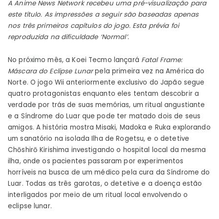
A Anime News Network recebeu uma pré-visualização para
Frame:
este título. As impressões a seguir são baseadas apenas
Mask
nos três primeiros capítulos do jogo. Esta prévia foi
of
reproduzida na dificuldade ‘Normal’.
the
Lunar
No próximo mês, a Koei Tecmo lançará
Fatal Frame:
Eclipse
Máscara do Eclipse Lunar
pela primeira vez na América do
Norte. O jogo Wii anteriormente exclusivo do Japão segue
quatro protagonistas enquanto eles tentam descobrir a
verdade por trás de suas memórias, um ritual angustiante
e a Síndrome do Luar que pode ter matado dois de seus
amigos. A história mostra Misaki, Madoka e Ruka explorando
um sanatório na isolada Ilha de Rogetsu, e o detetive
Chōshirō Kirishima investigando o hospital local da mesma
ilha, onde os pacientes passaram por experimentos
horríveis na busca de um médico pela cura da Síndrome do
Luar. Todas as três garotas, o detetive e a doença estão
interligados por meio de um ritual local envolvendo o
eclipse lunar.