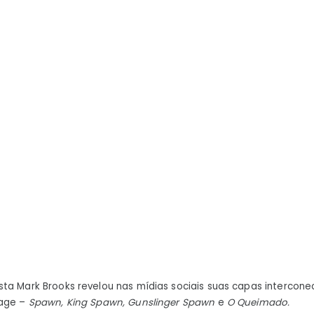
X-
Men
para
um
projeto
de
capa
ENORME
ista Mark Brooks revelou nas mídias sociais suas capas intercon
mage –
Spawn, King Spawn, Gunslinger Spawn
e
O Queimado.