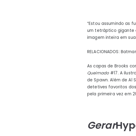
“Estou assumindo as fu
um tetráptico gigante
imagem inteira em sua
RELACIONADOS: Batman
As capas de Brooks 
Queimado
#17. A ilus
de Spawn. Além de Al S
detetives favoritos do
pela primeira vez em 2
Gerar
Hyp