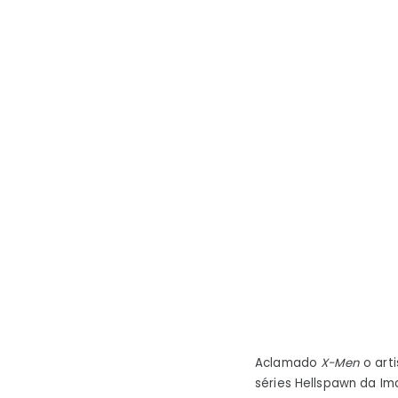
Aclamado
X-Men
o art
séries Hellspawn da I