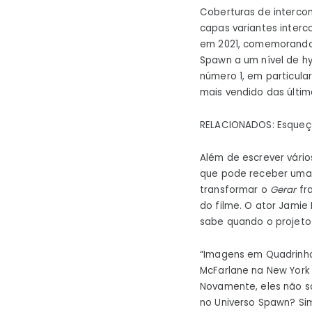
Coberturas de interco
capas variantes inter
em 2021, comemorando 
Spawn a um nível de h
número 1, em particula
mais vendido das últi
RELACIONADOS: Esqueça
Além de escrever vári
que pode receber uma
transformar o
Gerar
fr
do filme. O ator Jamie
sabe quando o projeto
“Imagens em Quadrinh
McFarlane na New York
Novamente, eles não s
no Universo Spawn? Sim