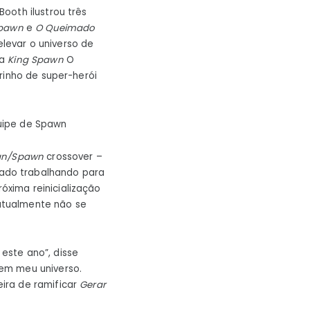
Booth ilustrou três
Spawn
e
O Queimado
levar o universo de
ra
King Spawn
O
rinho de super-herói
uipe de Spawn
an/Spawn
crossover –
ado trabalhando para
xima reinicialização
 atualmente não se
este ano”, disse
em meu universo.
ira de ramificar
Gerar