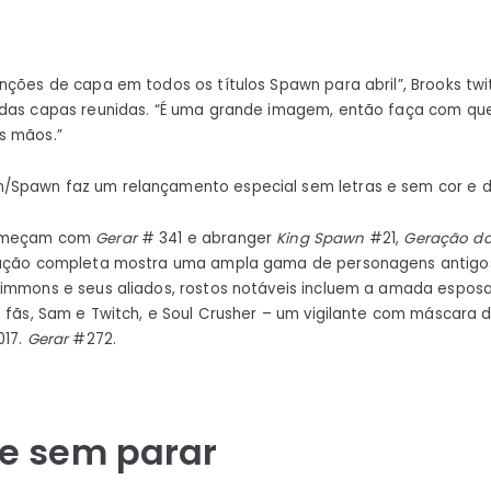
nções de capa em todos os títulos Spawn para abril”, Brooks tw
 das capas reunidas. “É uma grande imagem, então faça com qu
s mãos.”
/Spawn faz um relançamento especial sem letras e sem cor e
começam com
Gerar
# 341 e abranger
King Spawn
#21,
Geração do 
tração completa mostra uma ampla gama de personagens antigos
immons e seus aliados, rostos notáveis ​​incluem a amada esposa
s fãs, Sam e Twitch, e Soul Crusher – um vigilante com máscara
017.
Gerar
#272.
e sem parar