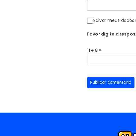
Salvar meus dados 
Favor digite a respos
11 + 8 =