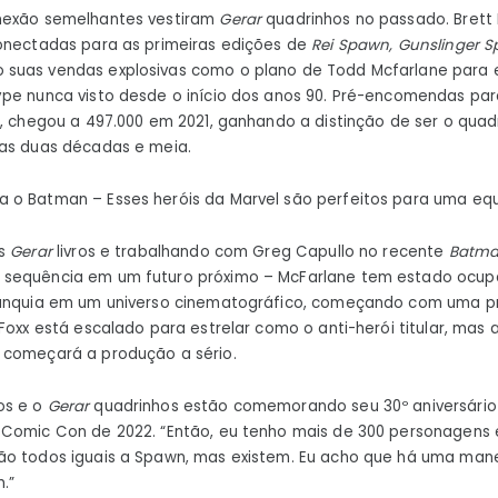
nexão semelhantes vestiram
Gerar
quadrinhos no passado. Brett 
conectadas para as primeiras edições de
Rei Spawn, Gunslinger 
suas vendas explosivas como o plano de Todd Mcfarlane para e
ype nunca visto desde o início dos anos 90. Pré-encomendas pa
r, chegou a 497.000 em 2021, ganhando a distinção de ser o quad
mas duas décadas e meia.
 o Batman – Esses heróis da Marvel são perfeitos para uma eq
os
Gerar
livros e trabalhando com Greg Capullo no recente
Batm
 sequência em um futuro próximo – McFarlane tem estado ocup
anquia em um universo cinematográfico, começando com uma pró
 Foxx está escalado para estrelar como o anti-herói titular, mas
 começará a produção a sério.
os e o
Gerar
quadrinhos estão comemorando seu 30º aniversário 
 Comic Con de 2022. “Então, eu tenho mais de 300 personagens 
ão todos iguais a Spawn, mas existem. Eu acho que há uma mane
.”