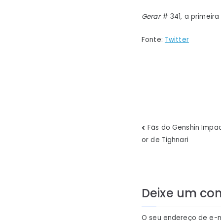
Gerar
# 341, a primeir
Fonte:
Twitter
Navegaç
Fãs do Genshin Impa
or de Tighnari
de
Post
Deixe um co
O seu endereço de e-m