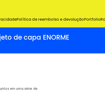
emo
ivacidade
Política de reembolso e devolução
Portfolio
R
ojeto de capa ENORME
juntos em uma série de