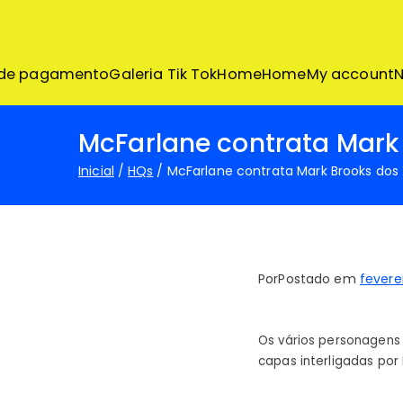
Pular
para
o
conteúdo
 de pagamento
Galeria Tik Tok
Home
Home
My account
N
McFarlane contrata Mark
Inicial
HQs
McFarlane contrata Mark Brooks do
Por
Postado em
fevere
Os vários personagens
capas interligadas por