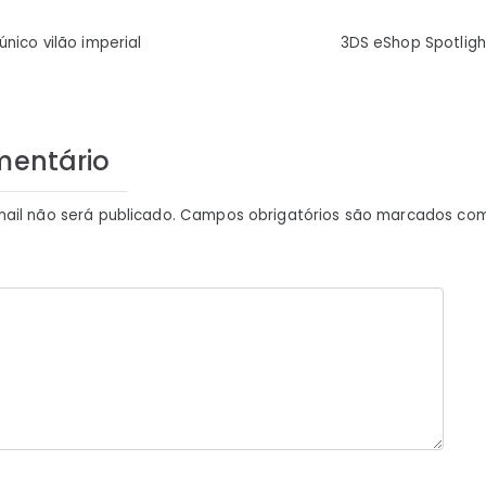
ão
nico vilão imperial
3DS eShop Spotligh
mentário
ail não será publicado.
Campos obrigatórios são marcados co