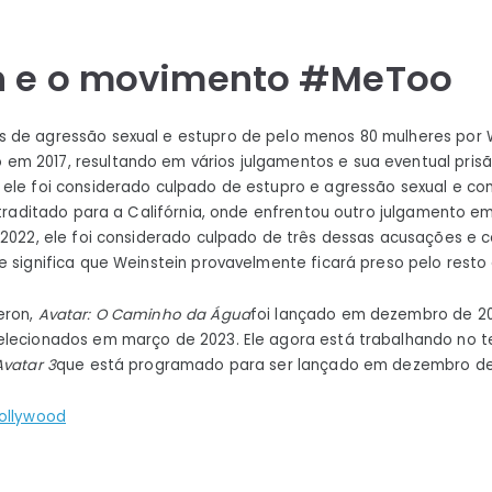
n e o movimento #MeToo
 de agressão sexual e estupro de pelo menos 80 mulheres por W
m 2017, resultando em vários julgamentos e sua eventual pris
 ele foi considerado culpado de estupro e agressão sexual e c
extraditado para a Califórnia, onde enfrentou outro julgamento e
 2022, ele foi considerado culpado de três dessas acusações e 
e significa que Weinstein provavelmente ficará preso pelo resto 
eron,
Avatar: O Caminho da Água
foi lançado em dezembro de 2
lecionados em março de 2023. Ele agora está trabalhando no ter
Avatar 3
que está programado para ser lançado em dezembro de
ollywood