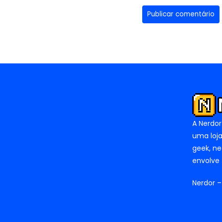
A Nerdor
uma loja
geek, ne
envolve 
Nerdor –