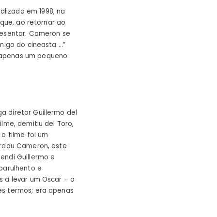
alizada em 1998, na
 que, ao retornar ao
resentar. Cameron se
amigo do cineasta …”
i apenas um pequeno
 diretor Guillermo del
ilme, demitiu del Toro,
 o filme foi um
ordou Cameron, este
endi Guillermo e
barulhento e
s a levar um Oscar – o
es termos; era apenas