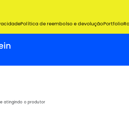
emo
ivacidade
Política de reembolso e devolução
Portfolio
R
ein
e atingindo o produtor