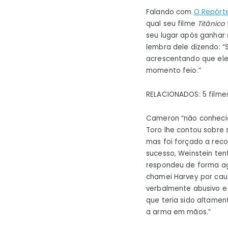
Falando com
O Repórt
qual seu filme
Titânico
seu lugar após ganhar 
lembra dele dizendo: “
acrescentando que ele
momento feio.”
RELACIONADOS: 5 filme
Cameron “não conhecia 
Toro lhe contou sobre
mas foi forçado a reco
sucesso, Weinstein ten
respondeu de forma agr
chamei Harvey por caus
verbalmente abusivo e 
que teria sido altamen
a arma em mãos.”