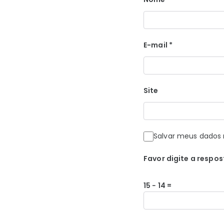
E-mail
*
Site
Salvar meus dados 
Favor digite a respos
15 − 14 =