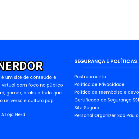
SEGURANÇA E POLÍTICAS
Rastreamento
 é um site de conteúdo e
Política de Privacidade
 virtual com foco no público
Política de reembolso e dev
rd, gamer, otaku e tudo que
Certificado de Segurança SS
o universo e cultura pop.
Site Seguro
 A Loja Nerd
Personal Organizer São Paulo