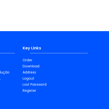
Key Links
Order
Download
olução
Address
L
Logout
Lost Password
Register