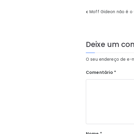
Navegaç
Moff Gideon não é o ú
de
Post
Deixe um co
O seu endereço de e-m
Comentário
*
Nome
*