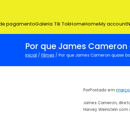
Pular
para
o
conteúdo
 de pagamento
Galeria Tik Tok
Home
Home
My account
N
Por que James Cameron 
Inicial
Filmes
Por que James Cameron quase ba
Por
Postado em
março 
James Cameron, direto
Harvey Weinstein com 