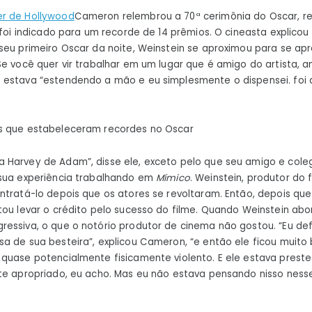
bateu
er de Hollywood
Cameron relembrou a 70ª cerimônia do Oscar, re
em
foi indicado para um recorde de 14 prêmios. O cineasta explicou
Harvey
seu primeiro Oscar da noite, Weinstein se aproximou para se ap
Weinstein
Se você quer vir trabalhar em um lugar que é amigo do artista, 
 estava “estendendo a mão e eu simplesmente o dispensei. fo
s que estabeleceram recordes no Oscar
Harvey de Adam”, disse ele, exceto pelo que seu amigo e colega
 sua experiência trabalhando em
Mímico
. Weinstein, produtor do f
ntratá-lo depois que os atores se revoltaram. Então, depois que
tou levar o crédito pelo sucesso do filme. Quando Weinstein ab
essiva, o que o notório produtor de cinema não gostou. “Eu def
a de sua besteira”, explicou Cameron, “e então ele ficou muito 
quase potencialmente fisicamente violento. E ele estava preste
te apropriado, eu acho. Mas eu não estava pensando nisso ness