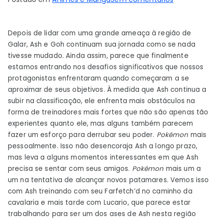
Pokémon
Master
Depois de lidar com uma grande ameaça à região de
Journeys:
Galar, Ash e Goh continuam sua jornada como se nada
The
tivesse mudado. Ainda assim, parece que finalmente
Series
estamos entrando nos desafios significativos que nossos
(Episódios
protagonistas enfrentaram quando começaram a se
49-
aproximar de seus objetivos. À medida que Ash continua a
90)
subir na classificação, ele enfrenta mais obstáculos na
–
forma de treinadores mais fortes que não são apenas tão
Revisão
experientes quanto ele, mas alguns também parecem
fazer um esforço para derrubar seu poder.
Pokémon
mais
pessoalmente. Isso não desencoraja Ash a longo prazo,
mas leva a alguns momentos interessantes em que Ash
precisa se sentar com seus amigos.
Pokémon
mais um a
um na tentativa de alcançar novos patamares. Vemos isso
com Ash treinando com seu Farfetch’d no caminho da
cavalaria e mais tarde com Lucario, que parece estar
trabalhando para ser um dos ases de Ash nesta região