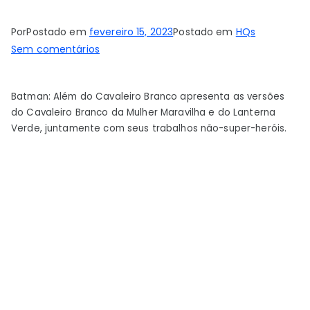
Por
Postado em
fevereiro 15, 2023
Postado em
HQs
em
Sem comentários
O
Universo
Batman: Além do Cavaleiro Branco apresenta as versões
do
do Cavaleiro Branco da Mulher Maravilha e do Lanterna
Cavaleiro
Verde, juntamente com seus trabalhos não-super-heróis.
Branco
da
DC
revela
os
novos
empregos
da
Mulher
Maravilha
e