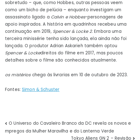
sobretudo – que, como Hobbes, outras pessoas veem
como um bicho de pelúcia – enquanto investigam um
assassinato ligado a
Calvin e Hobbes
-personagens de
apoio inspirados. A história em quadrinhos recebeu uma
continuação em 2019,
Spencer & Locke 2
. Embora uma
terceira minissérie tenha sido lançada, ela ainda não foi
lançada. O produtor Adrian Askarieh também optou
Spencer & Locke
direitos do filme em 2017, mas poucos
detalhes sobre o filme são conhecidos atualmente.
os mistérios
chega às livrarias em 10 de outubro de 2023.
Fontes:
Simon & Schuster
Navegação
O Universo do Cavaleiro Branco da DC revela os novos e
mpregos da Mulher Maravilha e do Lanterna Verde
de
Tokyo Aliens GN 2 – Revisão