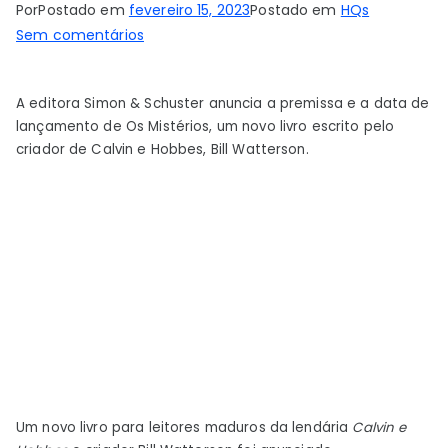
Por
Postado em
fevereiro 15, 2023
Postado em
HQs
em
Sem comentários
O
criador
A editora Simon & Schuster anuncia a premissa e a data de
de
lançamento de Os Mistérios, um novo livro escrito pelo
Calvin
criador de Calvin e Hobbes, Bill Watterson.
e
Hobbes,
Bill
Watterson,
tem
um
novo
livro
para
leitores
adultos
Um novo livro para leitores maduros da lendária
Calvin e