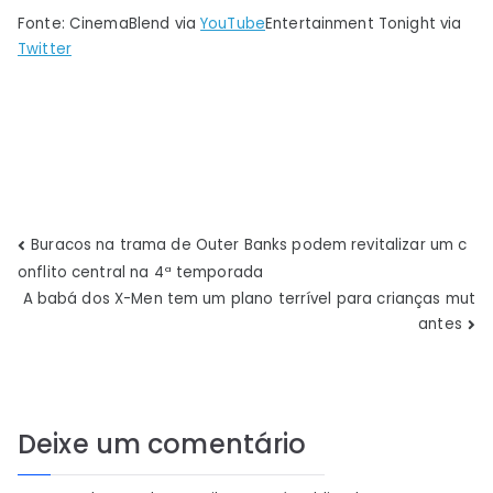
Fonte: CinemaBlend via
YouTube
Entertainment Tonight via
Twitter
Navegação
Buracos na trama de Outer Banks podem revitalizar um c
onflito central na 4ª temporada
de
A babá dos X-Men tem um plano terrível para crianças mut
antes
Post
Deixe um comentário