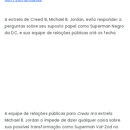
O
PR
A estrela de Creed III, Michael B. Jordan, evita responder a
de
perguntas sobre seu suposto papel como Superman Negro
Michael
da DC, e sua equipe de relações públicas até os fecha.
B.
Jordan
encerra
a
pergunta
do
Superman
Val-
Zod
A equipe de relações públicas para
Credo III
a estrela
Michael B. Jordan o impede de dizer qualquer coisa sobre
sua possível transformação como Superman Val-Zod no