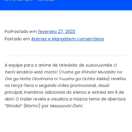
Por
Postado em
fevereiro 27, 2023
em
Postado em
Animes e Mangá
Sem comentários
O
herói
lendário
A equipe para o anime de televisão de
subaruichi
de
O
está
herói lendário está morto!
(
Yusha ga Shinda! Murabito no
morto!
Ore ga Hotta Otoshiana ni Yuusha ga Ochita Kekka
) revelou
Anime
na terça-feira o segundo vídeo promocional, visual
Revela
principal, membros adicionais do elenco e estreia em 6 de
2º
abril. O trailer revela e visualiza a música tema de abertura
Vídeo
“Shinda!” (Morto!) por
Masayoshi Ōishi
.
Promocional,
Elenco
Adicional,