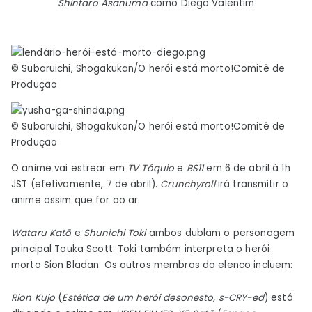
Shintaro Asanuma
como Diego Valentim
© Subaruichi, Shogakukan/O herói está morto!Comitê de
Produção
© Subaruichi, Shogakukan/O herói está morto!Comitê de
Produção
O anime vai estrear em
TV Tóquio
e
BS11
em 6 de abril à 1h
JST (efetivamente, 7 de abril).
Crunchyroll
irá transmitir o
anime assim que for ao ar.
Wataru Katō
e
Shunichi Toki
ambos dublam o personagem
principal Touka Scott. Toki também interpreta o herói
morto Sion Bladan. Os outros membros do elenco incluem:
Rion Kujo
(
Estética de um herói desonesto
,
s-CRY-ed
) está