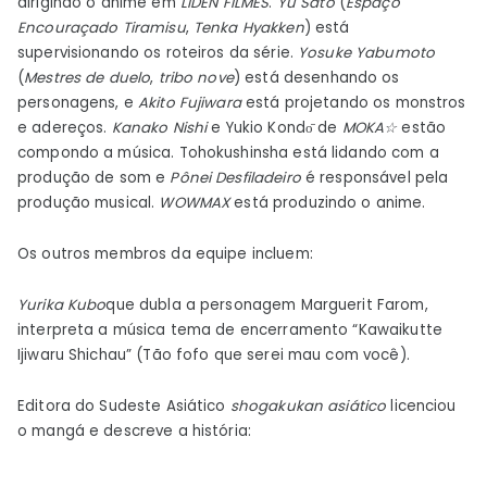
dirigindo o anime em
LIDEN FILMES
.
Yū Satō
(
Espaço
Encouraçado Tiramisu
,
Tenka Hyakken
) está
supervisionando os roteiros da série.
Yosuke Yabumoto
(
Mestres de duelo
,
tribo nove
) está desenhando os
personagens, e
Akito Fujiwara
está projetando os monstros
e adereços.
Kanako Nishi
e Yukio Kondо̄ de
MOKA☆
estão
compondo a música. Tohokushinsha está lidando com a
produção de som e
Pônei Desfiladeiro
é responsável pela
produção musical.
WOWMAX
está produzindo o anime.
Os outros membros da equipe incluem:
Yurika Kubo
que dubla a personagem Marguerit Farom,
interpreta a música tema de encerramento “Kawaikutte
Ijiwaru Shichau” (Tão fofo que serei mau com você).
Editora do Sudeste Asiático
shogakukan asiático
licenciou
o mangá e descreve a história: