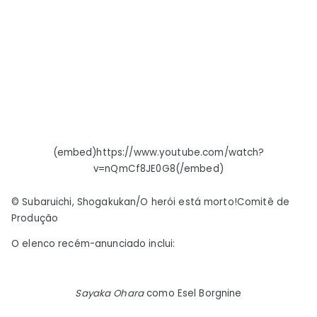
Tema
de
Abertura,
Estreia
em
6
de
Abril
–
(embed)https://www.youtube.com/watch?
Notícias
v=nQmCf8JE0G8(/embed)
© Subaruichi, Shogakukan/O herói está morto!Comitê de
Produção
O elenco recém-anunciado inclui:
Sayaka Ohara
como Esel Borgnine