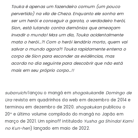
Touka é apenas um fazendeiro comum (um pouco
pervertido) na vila de Cheza. Enquanto ele sonha em
ser um herói e conseguir a garota, o verdadeiro herói,
Sion, está lutando contra demônios que ameaçam
invadir o mundo! Mas um dia, Touka acidentalmente
mata o herói…?! Com o herói lendário morto, quem vai
salvar o mundo agora?! Touka rapidamente enterra o
corpo de Sion para esconder as evidências, mas
acorda no dia seguinte para descobrir que não está
mais em seu próprio corpo…!!
subaruichi
lançou o mangá em
shogakukan
de
Domingo de
Ura
revista em quadrinhos da web em dezembro de 2014 e
terminou em dezembro de 2020.
shogakukan
publicou o
20º e último volume compilado do mangá no Japão em
março de 2021. Um spinoff intitulado
Yusha ga Shinda! Kami
no Kun-hen
) lançado em maio de 2022.