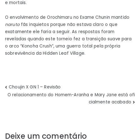
e mortais.
O envolvimento de Orochimaru no Exame Chunin mantido
naruto
fãs inquietos porque não estava claro o que
exatamente ele faria a seguir. As respostas foram
reveladas quando este torneio fez a transição suave para
o arco “Konoha Crush”, uma guerra total pela própria
sobrevivência da Hidden Leaf Village.
Navegação
Choujin X GN 1 – Revisão
O relacionamento do Homem-Aranha e Mary Jane está ofi
de
cialmente acabado
Post
Deixe um comentário