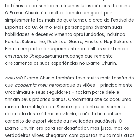
histórias e apresentaram algumas lutas icônicas de anime.
O Exame Chunin é o melhor torneio em geral, pois
simplesmente faz mais do que tornou o arco do Festival de
Esportes da UA ótimo. Mais personagens tiveram suas
habilidades e desenvolvimento aprofundados, incluindo
Naruto, Sakura, Ino, Rock Lee, Gaara, Hinata e Neji. Sakura e
Hinata em particular experimentaram brilhos substanciais
em
naruto
Shippuden
uma mudança que remonta
diretamente às suas experiências no Exame Chunin.
naruto
O Exame Chunin também teve muito mais tensão do
que
academia meu heroi
porque os vilões – principalmente
Orochimaru e seus seguidores – faziam parte dele e
tinham seus próprios planos. Orochimaru até colocou uma
marca de maldição em Sasuke que plantou as sementes
da queda deste último na vilania, e não tinha nenhum
conceito de esportividade ou rivalidades saudáveis. O
Exame Chunin era para ser desafiador, mas justo, mas os
verdadeiros vilões chegaram com apostas muito mais altas