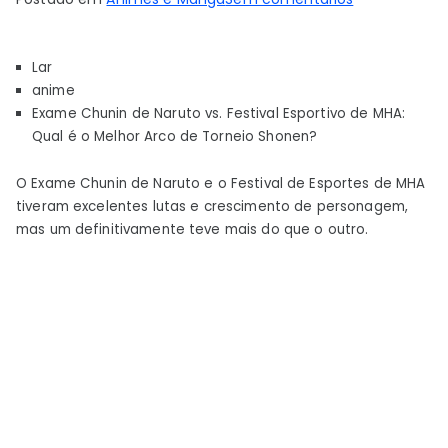
O
Exame
Lar
Chunin
anime
de
Exame Chunin de Naruto vs. Festival Esportivo de MHA:
Naruto
Qual é o Melhor Arco de Torneio Shonen?
ou
o
O Exame Chunin de Naruto e o Festival de Esportes de MHA
Festival
tiveram excelentes lutas e crescimento de personagem,
de
mas um definitivamente teve mais do que o outro.
Esportes
do
MHA
foi
o
Melhor
Arco?