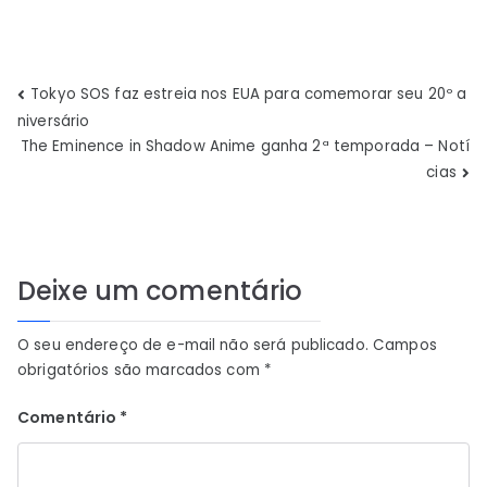
Navegação
Tokyo SOS faz estreia nos EUA para comemorar seu 20º a
niversário
de
The Eminence in Shadow Anime ganha 2ª temporada – Notí
cias
Post
Deixe um comentário
O seu endereço de e-mail não será publicado.
Campos
obrigatórios são marcados com
*
Comentário
*