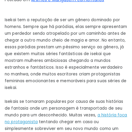
Melhor
Isekai
Isekai tem a reputação de ser um gênero dominado por
Manhwa
homens. Sempre que há paródias, elas sempre apresentam
com
um perdedor sendo atropelado por um caminhão antes de
protagonista
chegar a outro mundo cheio de magia e amor. No entanto,
femininas
essas paródias prestam um péssimo serviço ao gênero, já
fortes
que existem muitas séries fantásticas de isekai que
mostram mulheres ambiciosas chegando a mundos
estranhos e fantásticos. Isso é especialmente verdadeiro
no manhwa, onde muitos escritores criam protagonistas
femininas emocionantes e memoráveis ​​para suas séries de
isekai.
Isekais se tornaram populares por causa de suas histórias
de fantasia onde um personagem é transportado de seu
mundo para um desconhecido. Muitas vezes,
a história foca
no protagonista
tentando chegar em casa ou
simplesmente sobreviver em seu novo mundo como um