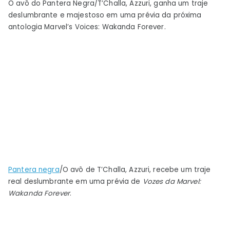
O avô do Pantera Negra/T’Challa, Azzuri, ganha um traje
ao
deslumbrante e majestoso em uma prévia da próxima
avô
antologia Marvel’s Voices: Wakanda Forever.
do
Pantera
Negra
uma
fantasia
real
Pantera negra
/O avô de T’Challa, Azzuri, recebe um traje
real deslumbrante em uma prévia de
Vozes da Marvel:
Wakanda Forever
.