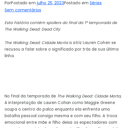
Por
Postado em
julho 25, 2023
Postado em
Séries
em
Sem comentários
Lauren
Esta história contém spoilers do final da 1ª temporada de
Cohen,
The Walking Dead: Dead City
de
Dead
The Walking Dead: Cidade Morta
a atriz Lauren Cohen se
City,
recusou a falar sobre o significado por trás de sua última
se
linha.
recusa
a
revelar
o
significado
por
No final da temporada de
The Walking Dead: Cidade Morta
,
trás
A interpretação de Lauren Cohan como Maggie Greene
ocupa o centro do palco enquanto ela enfrenta uma
de
batalha pessoal consigo mesma e com seu filho. A troca
sua
emocional entre mãe e filho deixa os espectadores com
última