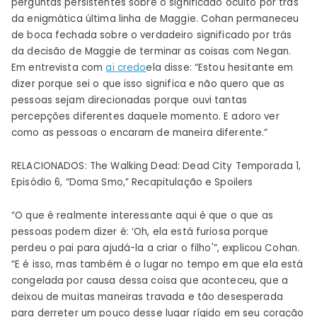
perguntas persistentes sobre o significado oculto por trás
linha
da enigmática última linha de Maggie. Cohan permaneceu
de boca fechada sobre o verdadeiro significado por trás
da decisão de Maggie de terminar as coisas com Negan.
Em entrevista com
ai credo
ela disse: “Estou hesitante em
dizer porque sei o que isso significa e não quero que as
pessoas sejam direcionadas porque ouvi tantas
percepções diferentes daquele momento. E adoro ver
como as pessoas o encaram de maneira diferente.”
RELACIONADOS: The Walking Dead: Dead City Temporada 1,
Episódio 6, “Doma Smo,” Recapitulação e Spoilers
“O que é realmente interessante aqui é que o que as
pessoas podem dizer é: ‘Oh, ela está furiosa porque
perdeu o pai para ajudá-la a criar o filho'”, explicou Cohan.
“E é isso, mas também é o lugar no tempo em que ela está
congelada por causa dessa coisa que aconteceu, que a
deixou de muitas maneiras travada e tão desesperada
para derreter um pouco desse lugar rígido em seu coração