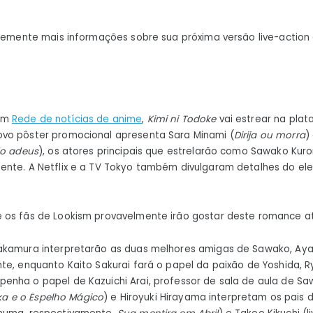
ntemente mais informações sobre sua próxima versão live-action
em
Rede de notícias de anime
,
Kimi ni Todoke
vai estrear na pla
vo pôster promocional apresenta Sara Minami (
Dirija ou morra
)
do adeus
), os atores principais que estrelarão como Sawako Ku
nte. A Netflix e a TV Tokyo também divulgaram detalhes do ele
 os fãs de Lookism provavelmente irão gostar deste romance at
akamura interpretarão as duas melhores amigas de Sawako, Aya
te, enquanto Kaito Sakurai fará o papel da paixão de Yoshida, 
enha o papel de Kazuichi Arai, professor de sala de aula de S
uka e o Espelho Mágico
) e Hiroyuki Hirayama interpretam os pais