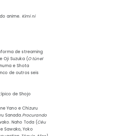
 do anime.
Kimi ni
taforma de streaming
 e Oji Suzuka (
O túnel
ronuma e Shota
nco de outros seis
ípico de Shojo
ne Yano e Chizuru
Ryu Sanada.
Procurando
awako. Naho Toda (
Céu
 de Sawako, Yoko