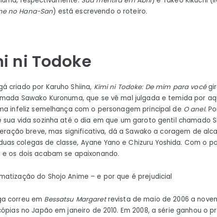
numa, respectivamente.
Sua mentira em Abril
) e Takeo Kikuchi (
ne no Hana-San
) está escrevendo o roteiro.
i ni Todoke
á criado por Karuho Shiina,
Kimi ni Todoke: De mim para você
gi
hamada Sawako Kuronuma, que se vê mal julgada e temida por aq
uma infeliz semelhança com o personagem principal de
O anel
.
Po
e sua vida sozinha até o dia em que um garoto gentil chamado 
nteração breve, mas significativa, dá a Sawako a coragem de alc
as colegas de classe, Ayane Yano e Chizuru Yoshida. Com o pa
 e os dois acabam se apaixonando.
atização do Shojo Anime – e por que é prejudicial
a correu em
Bessatsu Margaret
revista de maio de 2006 a nove
cópias no Japão em janeiro de 2010. Em 2008, a série ganhou o p