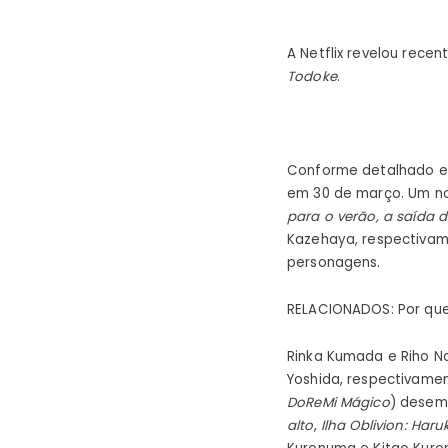
A Netflix revelou rece
Todoke
.
Conforme detalhado 
em 30 de março. Um no
para o verão, a saída 
Kazehaya, respectivame
personagens.
RELACIONADOS: Por que
Rinka Kumada e Riho N
Yoshida, respectivamen
DoReMi Mágico
) desemp
alto
,
Ilha Oblivion: Har