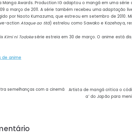
a Manga Awards. Production IG adaptou o mangá em uma série de
09 a março de 2011. A série também recebeu uma adaptação live
rigido por Naoto Kumazuma, que estreou em setembro de 2010. M
ive-action
Ataque ao titã
) estrelou como Sawako e Kazehaya, re
lix
Kimi ni Todoke
série estreia em 30 de março. O anime está dis
s de anime
ão
stra semelhanças com a cinemá
Artista de mangá critica o cód
a’ do Japão para meni
mentário