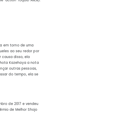
live-action
Tóquio Alice).
ra em torno de uma
ueles ao seu redor por
r causa disso, ela
Shota Kazehaya a nota
ançar outras pessoas,
ssar do tempo, ela se
mbro de 2017 e vendeu
rêmio de Melhor Shojo