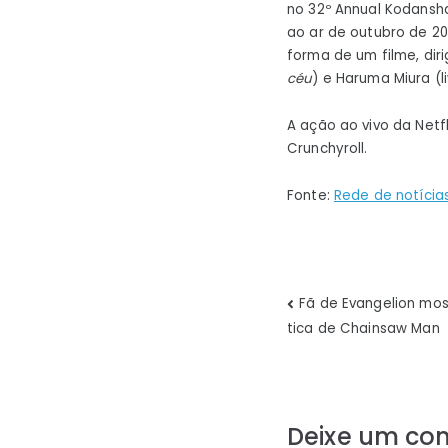
no 32º Annual Kodansh
ao ar de outubro de 20
forma de um filme, di
céu
) e Haruma Miura (l
A ação ao vivo da Netf
Crunchyroll.
Fonte:
Rede de notícia
Navegaç
Fã de Evangelion mo
tica de Chainsaw Man
de
Post
Deixe um co