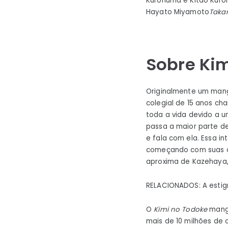
Kuronuma e Kitao Kuro
Hayato Miyamoto
Taka
Sobre Kim
Originalmente um mang
colegial de 15 anos c
toda a vida devido a 
passa a maior parte d
e fala com ela. Essa i
começando com suas du
aproxima de Kazehaya,
RELACIONADOS: A estigm
O
Kimi no Todoke
mang
mais de 10 milhões de 