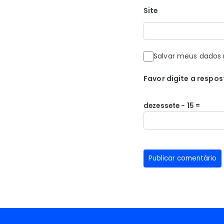
Site
Salvar meus dados 
Favor digite a respos
dezessete − 15 =