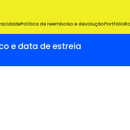
emo
ivacidade
Política de reembolso e devolução
Portfolio
R
co e data de estreia
ke
n