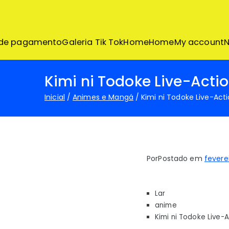
Pular
para
o
conteúdo
 de pagamento
Galeria Tik Tok
Home
Home
My account
N
Kimi ni Todoke Live-Actio
Inicial
Animes e Mangá
Kimi ni Todoke Live-Acti
Por
Postado em
fevere
Lar
anime
Kimi ni Todoke Live-