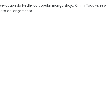
revel
ve-action da Netflix do popular mangá shojo, Kimi ni Todoke, rev
tease
data de lançamento.
visuai
do
elenc
e
data
de
estre