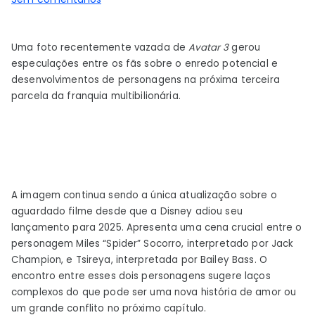
Fotos
do
Uma foto recentemente vazada de
Avatar 3
gerou
set
especulações entre os fãs sobre o enredo potencial e
de
desenvolvimentos de personagens na próxima terceira
Avatar
parcela da franquia multibilionária.
3
mostram
uma
cena
crucial
envolvendo
A imagem continua sendo a única atualização sobre o
aranha
aguardado filme desde que a Disney adiou seu
lançamento para 2025. Apresenta uma cena crucial entre o
personagem Miles “Spider” Socorro, interpretado por Jack
Champion, e Tsireya, interpretada por Bailey Bass. O
encontro entre esses dois personagens sugere laços
complexos do que pode ser uma nova história de amor ou
um grande conflito no próximo capítulo.