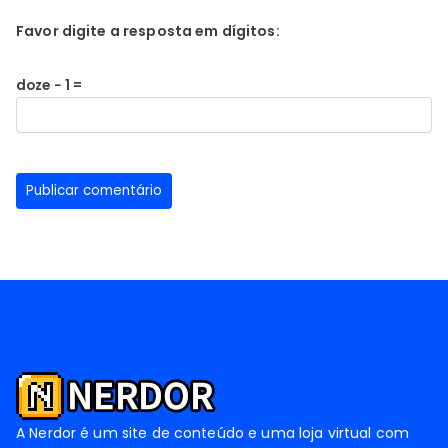
Favor digite a resposta em dígitos:
doze − 1 =
A Nerdor é um site de conteúdo e uma loja virtual com