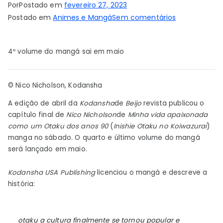
Por
Postado em
fevereiro 27, 2023
em
Postado em
Animes e Mangá
Sem comentários
Fim
de
4º volume do mangá sai em maio
My
Lovesick
Life
© Nico Nicholson, Kodansha
de
A edição de abril da
Kodansha
de
Beijo
revista publicou o
Nico
capítulo final de
Nico Nicholson
de
Minha vida apaixonada
Nicholson
como um Otaku dos anos 90
(
Inishie Otaku no Koiwazurai
)
como
manga no sábado. O quarto e último volume do mangá
um
será lançado em maio.
mangá
Otaku
Kodansha USA Publishing
licenciou o mangá e descreve a
dos
história:
anos
90
–
otaku
a cultura finalmente se tornou popular e