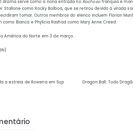
 O drama serve como a nona entrada no
Rochoso
franquia e mar
ter Stallone como Rocky Balboa, que se retirou devido à virada s
 decidiram tomar. Outros membros do elenco incluem Florian Mu
 como Bianca e Phylicia Rashad como Mary Anne Creed.
na América do Norte em 3 de março.
IGN)
ão
la a estreia de Rowena em Sup
Dragon Ball: Todo Dragão
mentário