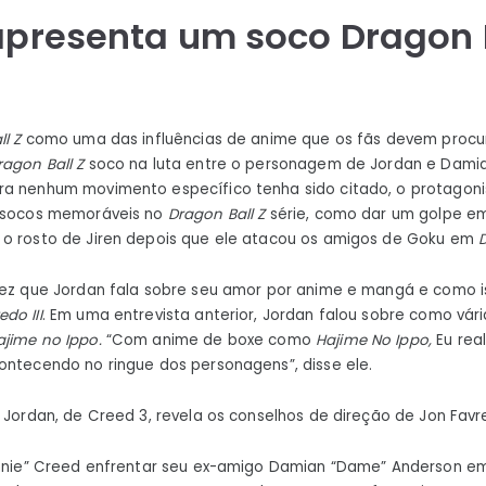
 apresenta um soco Dragon 
ll Z
como uma das influências de anime que os fãs devem proc
ragon Ball Z
soco na luta entre o personagem de Jordan e Dami
a nenhum movimento específico tenha sido citado, o protagonist
 socos memoráveis ​​no
Dragon Ball Z
série, como dar um golpe 
 o rosto de Jiren depois que ele atacou os amigos de Goku em
 vez que Jordan fala sobre seu amor por anime e mangá e como 
edo III
. Em uma entrevista anterior, Jordan falou sobre como vár
ajime no Ippo.
“Com anime de boxe como
Hajime No Ippo,
Eu rea
ontecendo no ringue dos personagens”, disse ele.
. Jordan, de Creed 3, revela os conselhos de direção de Jon Fav
nnie” Creed enfrentar seu ex-amigo Damian “Dame” Anderson e