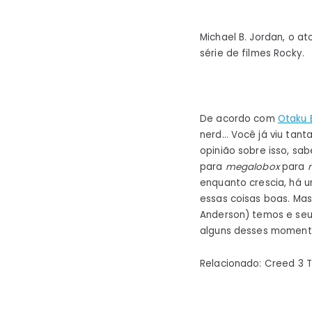
Michael B. Jordan, o at
série de filmes Rocky.
De acordo com
Otaku 
nerd… Você já viu tant
opinião sobre isso, sa
para
megalobox
para
enquanto crescia, há u
essas coisas boas. Ma
Anderson) temos e seu
alguns desses moment
Relacionado: Creed 3 