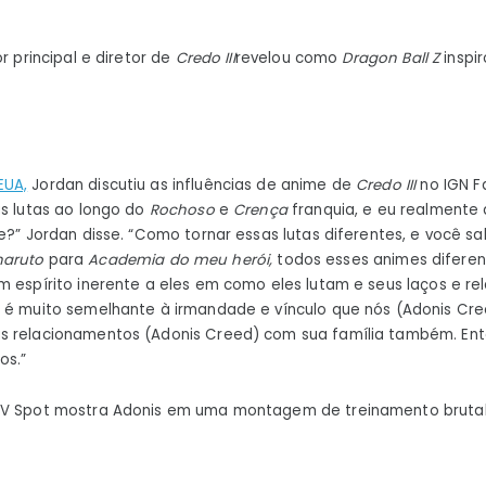
or principal e diretor de
Credo III
revelou como
Dragon Ball Z
inspi
EUA,
Jordan discutiu as influências de anime de
Credo III
no IGN F
as lutas ao longo do
Rochoso
e
Crença
franquia, e eu realmente 
be?” Jordan disse. “Como tornar essas lutas diferentes, e você s
naruto
para
Academia do meu herói,
todos esses animes diferent
m espírito inerente a eles em como eles lutam e seus laços e r
s é muito semelhante à irmandade e vínculo que nós (Adonis Cr
s relacionamentos (Adonis Creed) com sua família também. Entã
os.”
TV Spot mostra Adonis em uma montagem de treinamento bruta