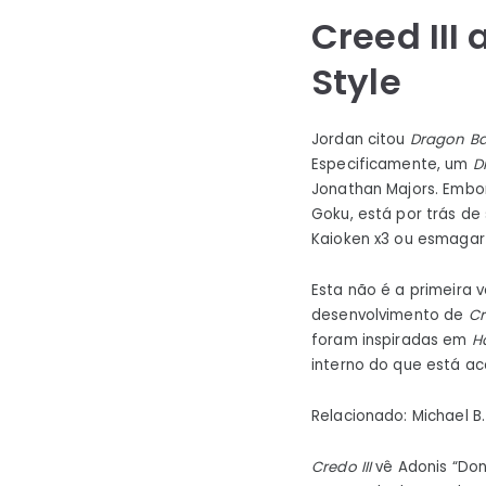
Creed III
Style
Jordan citou
Dragon Ba
Especificamente, um
D
Jonathan Majors. Embor
Goku, está por trás de
Kaioken x3 ou esmagar
Esta não é a primeira
desenvolvimento de
Cr
foram inspiradas em
H
interno do que está ac
Relacionado: Michael B
Credo III
vê Adonis “Do