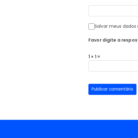
Salvar meus dados 
Favor digite a respos
1 × 1 =