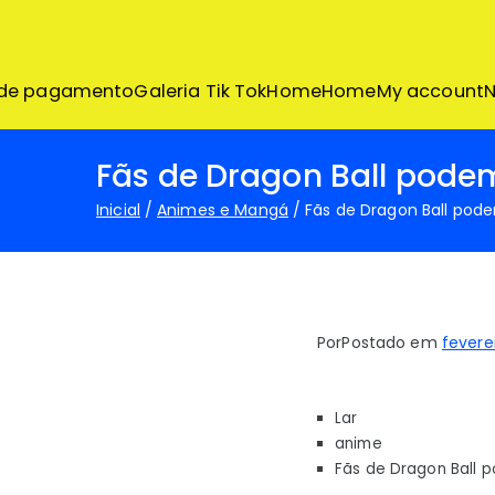
Pular
para
o
conteúdo
 de pagamento
Galeria Tik Tok
Home
Home
My account
N
Fãs de Dragon Ball pode
Inicial
Animes e Mangá
Fãs de Dragon Ball pod
Por
Postado em
feverei
Lar
anime
Fãs de Dragon Ball 