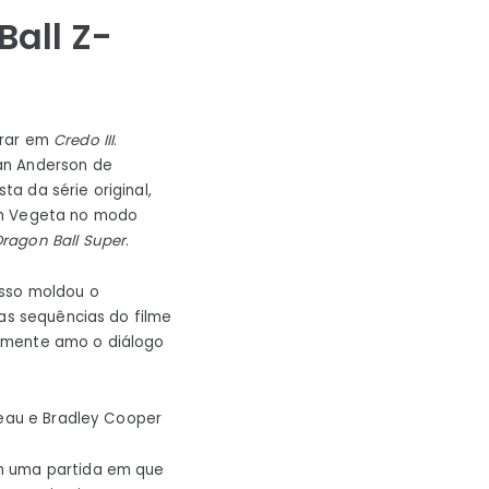
Ball Z-
urar em
Credo III
.
an Anderson de
a da série original,
em Vegeta no modo
Dragon Ball Super
.
isso moldou o
ias sequências do filme
lmente amo o diálogo
reau e Bradley Cooper
m uma partida em que