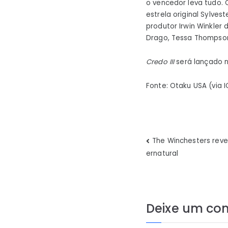
o vencedor leva tudo.
estrela original Sylves
produtor Irwin Winkler
Drago, Tessa Thompson
Credo III
será lançado 
Fonte: Otaku USA (via 
Navegaç
The Winchesters reve
ernatural
de
Post
Deixe um co