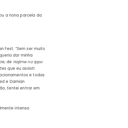
rou a nona parcela da
an Fest. “Sem ser muito
queria dar minha
abe, de
Hajime no Ippo
es que eu assisti
elacionamentos e todas
eed e Damian
o, tentei entrar em
lmente intensa