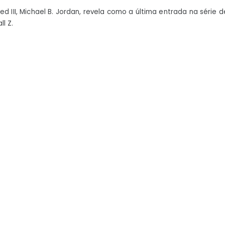
espe
ed III, Michael B. Jordan, revela como a última entrada na série 
um
l Z.
soco
no
nível
Goku
em
Cree
3