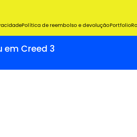
emo
ivacidade
Política de reembolso e devolução
Portfolio
R
u em Creed 3
on
em