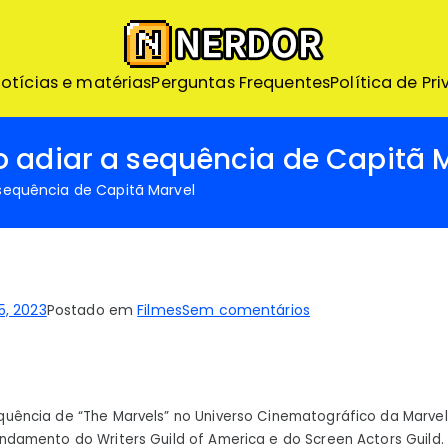
Nerdor – Nerd ao Extr
otícias e matérias
Perguntas Frequentes
Nerdor - A maior loja Nerd
Política de Pr
o adiar a sequência de Capitã 
 sequência de Capitã Marvel
em
5, 2023
Postado em
Filmes
Sem comentários
Disney
está
considerando
adiar
uência de “The Marvels” no Universo Cinematográfico da Marve
a
ndamento do Writers Guild of America e do Screen Actors Guild.