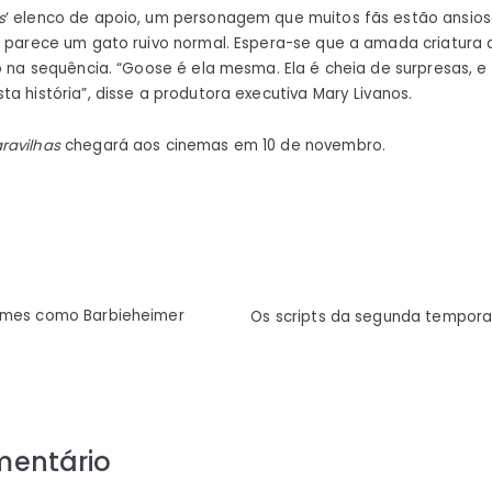
s
‘ elenco de apoio, um personagem que muitos fãs estão ansio
ue parece um gato ruivo normal. Espera-se que a amada criatur
vo na sequência. “Goose é ela mesma. Ela é cheia de surpresas,
a história”, disse a produtora executiva Mary Livanos.
ravilhas
chegará aos cinemas em 10 de novembro.
ão
ilmes como Barbieheimer
Os scripts da segunda tempor
mentário