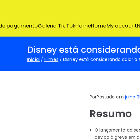
Pular
para
o
conteúdo
 de pagamento
Galeria Tik Tok
Home
Home
My account
N
Disney está considerand
Inicial
Filmes
Disney está considerando adiar a
Por
Postado em
julho 2
Resumo
O lançamento da seq
devido à greve em a