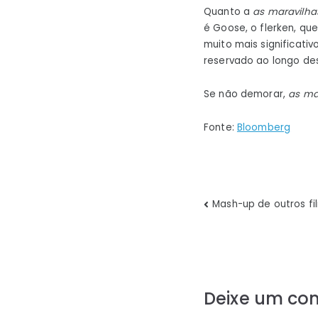
Quanto a
as maravilha
é Goose, o flerken, q
muito mais significati
reservado ao longo dest
Se não demorar,
as ma
Fonte:
Bloomberg
Navegaç
Mash-up de outros f
de
Post
Deixe um co