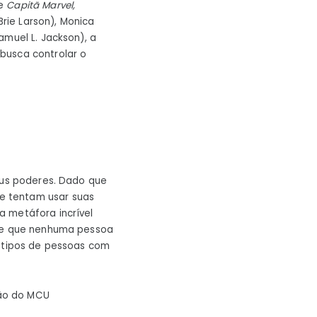
te
Capitã Marvel,
Brie Larson), Monica
amuel L. Jackson), a
busca controlar o
seus poderes. Dado que
e tentam usar suas
a metáfora incrível
 de que nenhuma pessoa
s tipos de pessoas com
lão do MCU