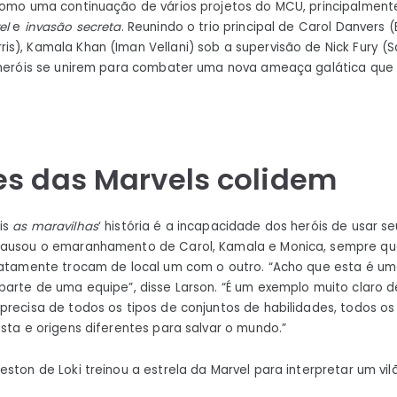
como uma continuação de vários projetos do MCU, principalmen
el
e
invasão secreta
. Reunindo o trio principal de Carol Danvers (
s), Kamala Khan (Iman Vellani) sob a supervisão de Nick Fury (S
-heróis se unirem para combater uma nova ameaça galática que 
es das Marvels colidem
is
as maravilhas
‘ história é a incapacidade dos heróis de usar 
causou o emaranhamento de Carol, Kamala e Monica, sempre qu
iatamente trocam de local um com o outro. “Acho que esta é um
 parte de uma equipe”, disse Larson. “É um exemplo muito claro
precisa de todos os tipos de conjuntos de habilidades, todos o
ista e origens diferentes para salvar o mundo.”
eston de Loki treinou a estrela da Marvel para interpretar um vi