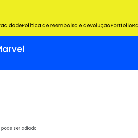
emo
ivacidade
Política de reembolso e devolução
Portfolio
R
Marvel
l pode ser adiado