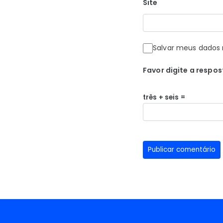
Site
Salvar meus dados 
Favor digite a respos
três + seis =