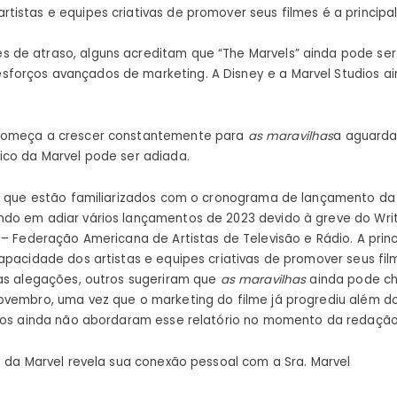
sequência
rtistas e equipes criativas de promover seus filmes é a principa
de
s de atraso, alguns acreditam que “The Marvels” ainda pode ser
Capitã
sforços avançados de marketing. A Disney e a Marvel Studios 
Marvel
começa a crescer constantemente para
as maravilhas
a aguarda
ico da Marvel pode ser adiada.
rs que estão familiarizados com o cronograma de lançamento d
do em adiar vários lançamentos de 2023 devido à greve do Writ
 – Federação Americana de Artistas de Televisão e Rádio. A princ
apacidade dos artistas e equipes criativas de promover seus fi
as alegações, outros sugeriram que
as maravilhas
ainda pode c
ovembro, uma vez que o marketing do filme já progrediu além do
dios ainda não abordaram esse relatório no momento da redação
a da Marvel revela sua conexão pessoal com a Sra. Marvel