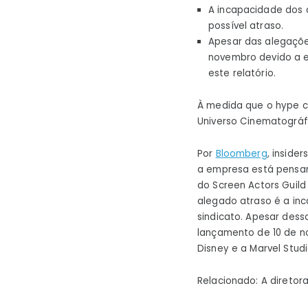
A incapacidade dos a
possível atraso.
Apesar das alegaçõe
novembro devido a e
este relatório.
À medida que o hype 
Universo Cinematográf
Por
Bloomberg
, inside
a empresa está pensan
do Screen Actors Guild
alegado atraso é a inc
sindicato. Apesar dess
lançamento de 10 de n
Disney e a Marvel Stu
Relacionado: A diretor