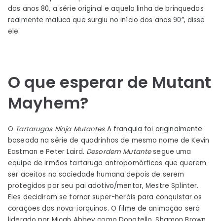
dos anos 80, a série original e aquela linha de brinquedos
realmente maluca que surgiu no início dos anos 90”, disse
ele.
O que esperar de Mutant
Mayhem?
O
Tartarugas Ninja Mutantes
A franquia foi originalmente
baseada na série de quadrinhos de mesmo nome de Kevin
Eastman e Peter Laird.
Desordem Mutante
segue uma
equipe de irmãos tartaruga antropomórficos que querem
ser aceitos na sociedade humana depois de serem
protegidos por seu pai adotivo/mentor, Mestre Splinter.
Eles decidiram se tornar super-heróis para conquistar os
corações dos nova-iorquinos. O filme de animação será
liderado por Micah Abbey como Donatello, Shamon Brown