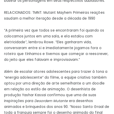
basear os personagens em seus respectivos dubladores.
RELACIONADOS: TMNT: Mutant Mayhem Primeiras reações
saudam a melhor iteração desde a década de 1990
“A primeira vez que todos se encontraram foi quando os
colocamos juntos em uma sala, e ela estalou com
eletricidade”, lembrou Rowe. “Eles ganharam vida,
conversaram entre si e imediatamente jogamos fora o
roteiro que tínhamos e tivemos que começar a reescrever,
do jeito que eles falavam e improvisavam.”
Além de escalar atores adolescentes para trazer à tona a
“energia adolescente” do filme, a equipe criativa também
optou por uma direção de arte semelhante a um doodle
em relação ao estilo de animação. O desenhista de
produção Yashar Kassai confirmou que uma de suas
inspirações para
Desordem Mutante
era desenhos
animados e brinquedos dos anos 90. “Nosso Santo Graal de
toda a franquia sempre foi o desenho animado do final