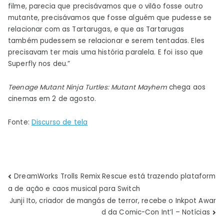
filme, parecia que precisávamos que o vilão fosse outro
mutante, precisávamos que fosse alguém que pudesse se
relacionar com as Tartarugas, e que as Tartarugas
também pudessem se relacionar e serem tentadas. Eles
precisavam ter mais uma história paralela. E foi isso que
Superfly nos deu.”
Teenage Mutant Ninja Turtles: Mutant Mayhem
chega aos
cinemas em 2 de agosto.
Fonte:
Discurso de tela
Navegação
DreamWorks Trolls Remix Rescue está trazendo plataform
a de ação e caos musical para Switch
de
Junji Ito, criador de mangás de terror, recebe o Inkpot Awar
d da Comic-Con Int’l – Notícias
Post