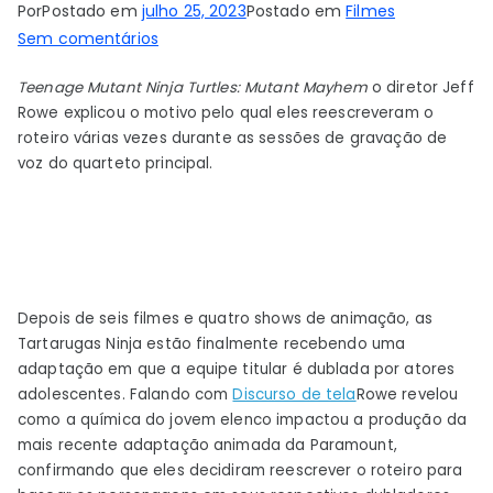
Por
Postado em
julho 25, 2023
Postado em
Filmes
em
Sem comentários
Diretor
Teenage Mutant Ninja Turtles: Mutant Mayhem
o diretor Jeff
Mutant
Rowe explicou o motivo pelo qual eles reescreveram o
Mayhem
roteiro várias vezes durante as sessões de gravação de
diz
voz do quarteto principal.
que
muitas
reescritas
foram
feitas
depois
Depois de seis filmes e quatro shows de animação, as
de
Tartarugas Ninja estão finalmente recebendo uma
escalar
adaptação em que a equipe titular é dublada por atores
adolescentes. Falando com
atores
Discurso de tela
Rowe revelou
como a química do jovem elenco impactou a produção da
adolescentes
mais recente adaptação animada da Paramount,
confirmando que eles decidiram reescrever o roteiro para