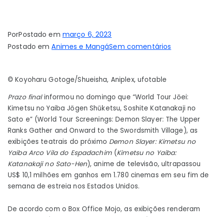
Por
Postado em
março 6, 2023
em
Postado em
Animes e Mangá
Sem comentários
Demon
Slayer:
© Koyoharu Gotoge/Shueisha, Aniplex, ufotable
Swordsmith
Village
Prazo final
informou no domingo que “World Tour Jōei:
Arc
Kimetsu no Yaiba Jōgen Shūketsu, Soshite Katanakaji no
Anime
Sato e” (World Tour Screenings: Demon Slayer: The Upper
ultrapassa
Ranks Gather and Onward to the Swordsmith Village), as
exibições teatrais do próximo
Demon Slayer: Kimetsu no
US$
Yaiba Arco Vila do Espadachim
(
Kimetsu no Yaiba:
10,1
Katanakaji no Sato-Hen
), anime de televisão, ultrapassou
milhões
US$ 10,1 milhões em ganhos em 1.780 cinemas em seu fim de
no
semana de estreia nos Estados Unidos.
fim
de
De acordo com o Box Office Mojo, as exibições renderam
semana