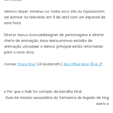
Demon Slayer: Kimetsu no Yaiba Arco Vila do Espadachim
vai estrear na televisão em 9 de abril com um especial de
uma hora.
Diretor
Haruo Sotozaki
designer de personagens e diretor
chefe de animação
Akira Matsushima
o estúdio de
animação
ufotable
e o elenco principal estão retornando
para o novo arco.
Fontes:
Prazo final
(Jil Goldsmith),
Box Office Mojo
(
link 2
)
Navegação
Por que o Hulk foi cortado da batalha final
Guia de missão secundária do fantasma do legado de Hog
de
warts