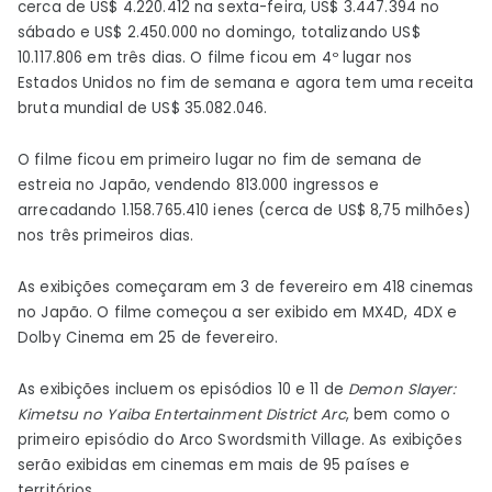
cerca de US$ 4.220.412 na sexta-feira, US$ 3.447.394 no
de
sábado e US$ 2.450.000 no domingo, totalizando US$
estreia
10.117.806 em três dias. O filme ficou em 4º lugar nos
nos
Estados Unidos no fim de semana e agora tem uma receita
EUA
bruta mundial de US$ 35.082.046.
–
O filme ficou em primeiro lugar no fim de semana de
Notícias
estreia no Japão, vendendo 813.000 ingressos e
arrecadando 1.158.765.410 ienes (cerca de US$ 8,75 milhões)
nos três primeiros dias.
As exibições começaram em 3 de fevereiro em 418 cinemas
no Japão. O filme começou a ser exibido em MX4D, 4DX e
Dolby Cinema em 25 de fevereiro.
As exibições incluem os episódios 10 e 11 de
Demon Slayer:
Kimetsu no Yaiba Entertainment District Arc
, bem como o
primeiro episódio do Arco Swordsmith Village. As exibições
serão exibidas em cinemas em mais de 95 países e
territórios.