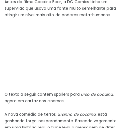
Antes do filme Cocaine Bear, a DC Comics tinha um
tem
supervilão que usava uma fonte muito semelhante para
seu
atingir um nível mais alto de poderes meta-humanos.
próprio
urso
de
cocaína
O texto a seguir contém spoilers para
urso de cocaína,
agora em cartaz nos cinemas
.
A nova comédia de terror,
ursinho de cocaína
, está
ganhando força inesperadamente. Baseado vagamente
em uma história real, o filme leva a mensagem de dizer