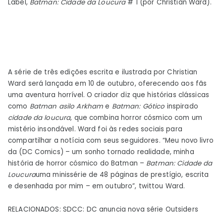
Label,
Batman: Cidade da Loucura
# 1 (por Christian Ward).
Cidade
da
Loucura
A série de três edições escrita e ilustrada por Christian
Ward será lançada em 10 de outubro, oferecendo aos fãs
uma aventura horrível. O criador diz que histórias clássicas
como
Batman asilo Arkham
e
Batman: Gótico
inspirado
cidade da loucura
, que combina horror cósmico com um
mistério insondável. Ward foi às redes sociais para
compartilhar a notícia com seus seguidores. “Meu novo livro
da (DC Comics) – um sonho tornado realidade, minha
história de horror cósmico do Batman –
Batman: Cidade da
Loucura
uma minissérie de 48 páginas de prestígio, escrita
e desenhada por mim – em outubro”, twittou Ward.
RELACIONADOS: SDCC: DC anuncia nova série Outsiders