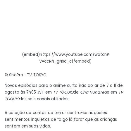
convidada
–
Notícias
(embed)https://www.youtube.com/watch?
v=ccRN_gNsc_c(/embed)
© ShoPro・TV TOKYO
Novos episódios para o anime curto irão ao ar de 7 a 11 de
agosto às 7h05 JST em
TV TÓQUIO
de
Oha Hundred
e em
TV
TÓQUIO
dos seis canais afiliados.
A coleção de contos de terror centra-se naqueles
sentimentos inquietos de “algo lá fora” que as crianças
sentem em suas vidas.