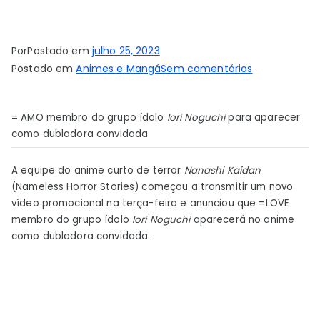
Por
Postado em
julho 25, 2023
em
Postado em
Animes e Mangá
Sem comentários
Curtas
de
= AMO membro do grupo ídolo
Iori Noguchi
para aparecer
anime
como dubladora convidada
de
terror
A equipe do anime curto de terror
Nanashi Kaidan
de
(Nameless Horror Stories) começou a transmitir um novo
Nanashi
vídeo promocional na terça-feira e anunciou que =LOVE
Kaidan
membro do grupo ídolo
Iori Noguchi
aparecerá no anime
revelam
como dubladora convidada.
novo
vídeo
promocional
e
dubladora