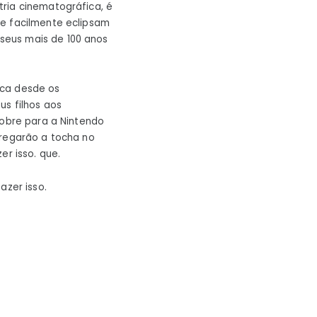
ria cinematográfica, é
ue facilmente eclipsam
seus mais de 100 anos
rca desde os
us filhos aos
nobre para a Nintendo
rregarão a tocha no
er isso. que.
azer isso.