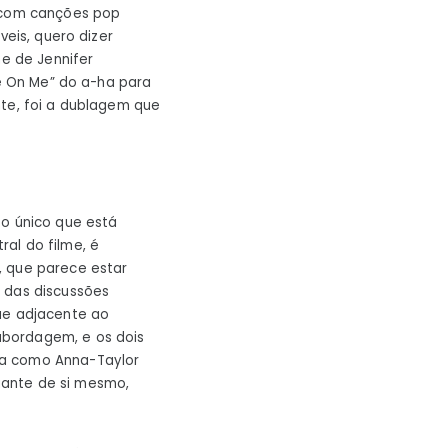
s com canções pop
veis, quero dizer
ne de Jennifer
ke On Me” do a-ha para
nte, foi a dublagem que
 o único que está
al do filme, é
, que parece estar
r das discussões
que adjacente ao
abordagem, e os dois
oa como Anna-Taylor
gante de si mesmo,