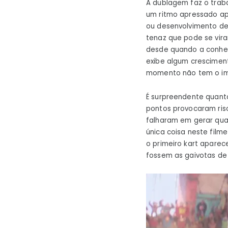
A dublagem faz o trab
um ritmo apressado apó
ou desenvolvimento de
tenaz que pode se vir
desde quando a conhec
exibe algum cresciment
momento não tem o im
É surpreendente quant
pontos provocaram riso
falharam em gerar qua
única coisa neste film
o primeiro kart aparec
fossem as gaivotas d