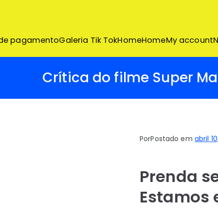
Pular
para
o
conteúdo
 de pagamento
Galeria Tik Tok
Home
Home
My account
N
Crítica do filme Super Ma
Por
Postado em
abril 1
Prenda se
Estamos 