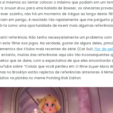
 a si mesmos ao tentar colocar o máximo que podiam em um te
ra
Smash Bros.
para uma balada de Bowser, os cineastas prova
crever sozinho, não há um momento de trégua ao longo deste f
ram em perigo, é resolvido tão rapidamente que me pergunto 
usá-la como uma oportunidade de inserir mais algumas referência
u anti-referência. Não tenho necessariamente um problema com o
este filme aos jogos. Na verdade, gostei de alguns deles, prin
mentos dos títulos mais recentes da série (Cat Suit,
Flor de ge
No entanto, muitas das referências aqui são tão inconseqüentes
Chekov que se dane, com a expectativa de que eles encontrarão
YouTube sobre “Coisas que você perdeu em
O filme Super Mario B
nas no Brooklyn estão repletos de referências anteriores à Nint
ultos na platéia no meme Pointing Rick Dalton.