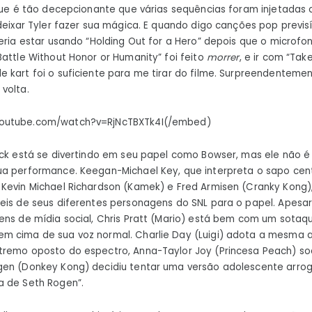
 que é tão decepcionante que várias sequências foram injetada
deixar Tyler fazer sua mágica. E quando digo canções pop previsí
eria estar usando “Holding Out for a Hero” depois que o microfo
Battle Without Honor or Humanity” foi feito
morrer
, e ir com “Ta
 kart foi o suficiente para me tirar do filme. Surpreendenteme
volta.
outube.com/watch?v=RjNcTBXTk4I(/embed)
ack está se divertindo em seu papel como Bowser, mas ele não é
a performance. Keegan-Michael Key, que interpreta o sapo centr
Kevin Michael Richardson (Kamek) e Fred Armisen (Cranky Kong)
eis de seus diferentes personagens do SNL para o papel. Apesa
agens de mídia social, Chris Pratt (Mario) está bem com um sota
m cima de sua voz normal. Charlie Day (Luigi) adota a mesma 
tremo oposto do espectro, Anna-Taylor Joy (Princesa Peach) s
gen (Donkey Kong) decidiu tentar uma versão adolescente arro
a de Seth Rogen”.