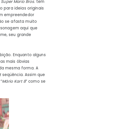
 Super Mario Bros.
tem
para ideias originais
 um empreendedor
ão se afasta muito
ersonagem aqui que
ilme, seu grande
bição. Enquanto alguns
das mais óbvias
 da mesma forma. A
t
seqüência. Assim que
 “
Mário Kart 8
” como se