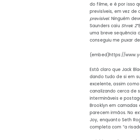
do filme, e é por isso
previsíveis, em vez de 
previsível
. Ninguém dev
Saunders caiu
Shrek 2
“
uma breve sequência de
conseguiu me puxar de 
(embed)https://www.y
Está claro que Jack Bl
dando tudo de si em su
excelente, assim como 
canalizando cerca de s
intermináveis ​​e post
Brooklyn em camadas e
parecem irmãos. No ex
Joy, enquanto Seth Ro
completa com “a risad