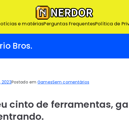
Nerdor – Nerd ao Extr
otícias e matérias
Perguntas Frequentes
Nerdor - A maior loja Nerd
Política de Pr
rio Bros.
em
0, 2023
Postado em
Games
Sem comentários
Crítica
do
u cinto de ferramentas, ga
filme
Super
entrando.
Mario
Bros.