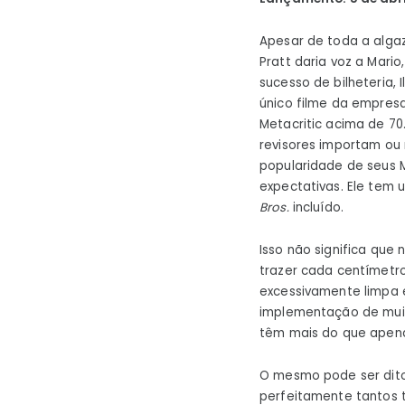
Apesar de toda a algaz
Pratt daria voz a Mari
sucesso de bilheteria, 
único filme da empre
Metacritic acima de 70.
revisores importam ou
popularidade de seus Mi
expectativas. Ele tem
Bros.
incluído.
Isso não significa que
trazer cada centímetr
excessivamente limpa e
implementação de muit
têm mais do que apena
O mesmo pode ser dito 
perfeitamente tantos tr