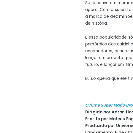
Se já houve um momento
agora. Com o sucesso e
a marca de dez milhõe
de história.
E essa popularidade s
primórdios das caixinh
encanadores, princesas
lançar um produto que 
futuro, e lançar um fi
Eu só queria que ele t
O filme Super Mario Bro
Dirigido por Aaron Hor
Escrito por Mateus Fo
Produzido por Universa
Lançamento: 5 de abri