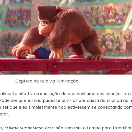
Captura de tela via iluminação
ealmente não tive a sensação de que nenhuma das crianças no 
 Pode ser que eu não pudesse ouvi-los por causa da criança ao
 ser que eles simplesmente não estivessem se conectando com
erar.
s,
O filme Super Mario Bros.
não tem muito tempo para trabalhar.