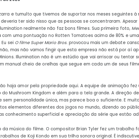
arra e tumulto que tivemos de suportar nos meses seguintes à 
o, deveria ter sido nisso que as pessoas se concentraram. Apesa
Illumination realmente não faz bons filmes. Sua primeira foto,
Meu
sa com uma pontuação no Rotten Tomatoes acima de 80% e um
 Eu sei
O filme Super Mario Bros.
provocou mais um debate cansa
 não, mas não vamos fingir que esta empresa não está por aí a
nions. Illumination não é um estúdio que vai arriscar ou tentar 
 um manual cheio de orelhas que segue em cada um de seus film
 não haja amor pela propriedade aqui. A equipe de animação fez 
o do Mushroom Kingdom e além para a tela grande. A direção de
 sem personalidade única, mas parece boa o suficiente. E muit
os elementos diferentes dos jogos no mundo, dizendo ao públi
s conhecimento superficial e apreciação da série que estão a
da música do filme. O compositor Brian Tyler fez um trabalho f
abalhos de Koji Kondo em sua trilha sonora original. É indiscuti