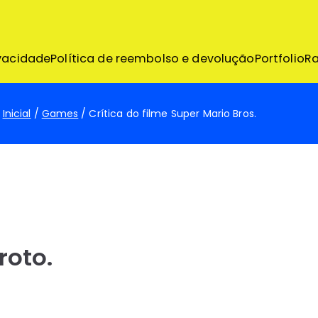
emo
ivacidade
Política de reembolso e devolução
Portfolio
R
Inicial
Games
Crítica do filme Super Mario Bros.
roto.