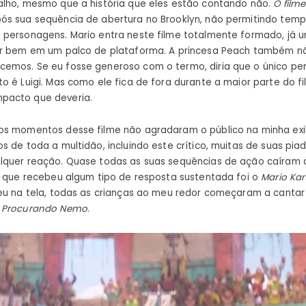
alho, mesmo que a história que eles estão contando não.
O filme
s sua sequência de abertura no Brooklyn, não permitindo tempo 
 personagens. Mario entra neste filme totalmente formado, já
ar bem em um palco de plataforma. A princesa Peach também n
emos. Se eu fosse generoso com o termo, diria que o único p
o é Luigi. Mas como ele fica de fora durante a maior parte do f
pacto que deveria.
os momentos desse filme não agradaram o público na minha exi
s de toda a multidão, incluindo este crítico, muitas de suas pia
lquer reação. Quase todas as suas sequências de ação caíram
e que recebeu algum tipo de resposta sustentada foi o
Mario Kar
eu na tela, todas as crianças ao meu redor começaram a cantar
e
Procurando Nemo
.