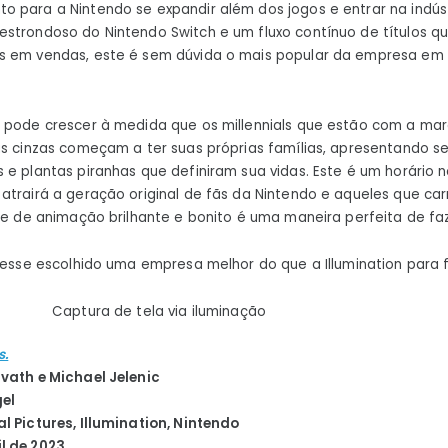
 para a Nintendo se expandir além dos jogos e entrar na indúst
strondoso do Nintendo Switch e um fluxo contínuo de títulos q
s em vendas, este é sem dúvida o mais popular da empresa em 
ó pode crescer à medida que os millennials que estão com a ma
as cinzas começam a ter suas próprias famílias, apresentando se
 e plantas piranhas que definiram sua vidas. Este é um horário 
atrairá a geração original de fãs da Nintendo e aqueles que ca
lme de animação brilhante e bonito é uma maneira perfeita de faz
ivesse escolhido uma empresa melhor do que a Illumination para f
Captura de tela via iluminação
s.
vath e Michael Jelenic
gel
l Pictures, Illumination, Nintendo
l de 2023