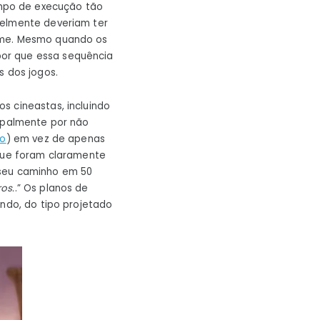
mpo de execução tão
velmente deveriam ter
ilme. Mesmo quando os
por que essa sequência
s dos jogos.
s cineastas, incluindo
cipalmente por não
lo
) em vez de apenas
 que foram claramente
 seu caminho em 50
ros.
.” Os planos de
endo, do tipo projetado