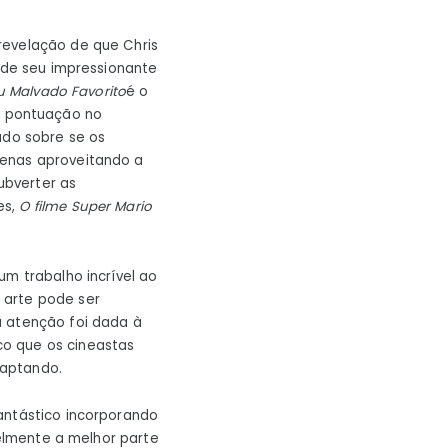
revelação de que Chris
r de seu impressionante
 Malvado Favorito
é o
a pontuação no
do sobre se os
penas aproveitando a
subverter as
es,
O filme Super Mario
um trabalho incrível ao
 arte pode ser
a atenção foi dada à
co que os cineastas
daptando.
antástico incorporando
velmente a melhor parte