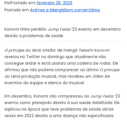
Por
Postado em
fevereiro 26, 2023
em
Postado em
Animes e Mangá
Sem comentários
Criador
de
Konomi tinha perdido
Jump Festa
’23 evento em dezembro
Prince
devido a problemas de saúde
of
Tennis,
O príncipe do tênis
criador de mangá
Takeshi Konomi
Takeshi
revelou no Twitter no domingo que atualmente não
Konomi,
consegue andar e está usando uma cadeira de rodas. Ele
revela
afirmou que não poderia comparecer ao último
O príncipe
que
do tênis
produção musical, mas recebeu um vídeo de
usa
incentivo da equipe e elenco do musical.
cadeira
de
Em dezembro, Konomi não compareceu ao
Jump Festa
’23
rodas
evento como planejado devido à sua saúde debilitada. Ele
–
explicou na época que teve problemas de saúde várias
vezes em 2022 devido a uma doença não especificada.
Notícias