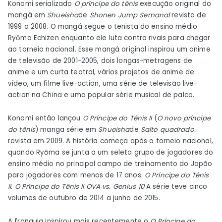
Konomi serializado
O príncipe do tênis
execução original do
mangá em
Shueisha
de
Shonen Jump Semanal
revista de
1999 a 2008. O mangá segue o tenista do ensino médio
Ryōma Echizen enquanto ele luta contra rivais para chegar
ao torneio nacional. Esse mangá original inspirou um anime
de televisão de 2001-2005, dois longas-metragens de
anime e um curta teatral, vários projetos de anime de
vídeo, um filme live-action, uma série de televisão live-
action na China e uma popular série musical de palco.
Konomi então lançou
O Príncipe do Tênis II
(
O novo príncipe
do tênis
) manga série em
Shueisha
de
Salto quadrado.
revista em 2009. A história começa após o torneio nacional,
quando Ryōma se junta a um seleto grupo de jogadores do
ensino médio no principal campo de treinamento do Japão
para jogadores com menos de 17 anos.
O Príncipe do Tênis
II
.
O Príncipe do Tênis II OVA vs. Genius 10
A série teve cinco
volumes de outubro de 2014 a junho de 2015.
A franquia inspirou mais recentemente o
O Príncipe do