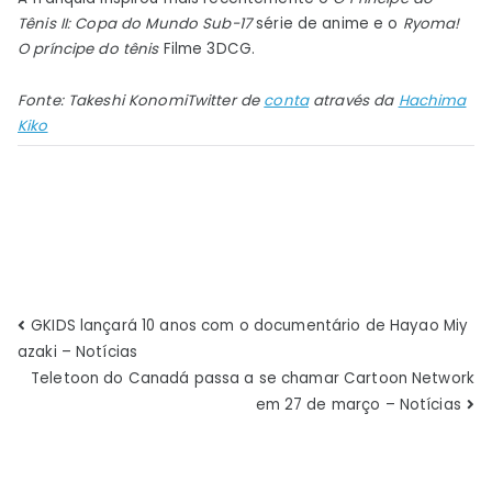
Tênis II: Copa do Mundo Sub-17
série de anime e o
Ryoma!
O príncipe do tênis
Filme 3DCG.
Fonte:
Takeshi Konomi
Twitter de
conta
através da
Hachima
Kiko
Navegação
GKIDS lançará 10 anos com o documentário de Hayao Miy
azaki – Notícias
de
Teletoon do Canadá passa a se chamar Cartoon Network
em 27 de março – Notícias
Post