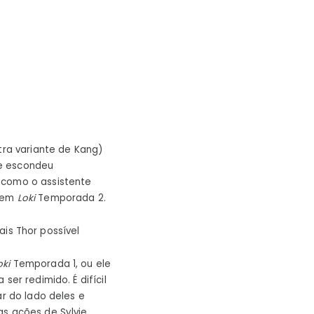
tra variante de Kang)
que escondeu
 como o assistente
o em
Loki
Temporada 2.
s Thor possível
oki
Temporada 1, ou ele
er redimido. É difícil
ar do lado deles e
as ações de Sylvie