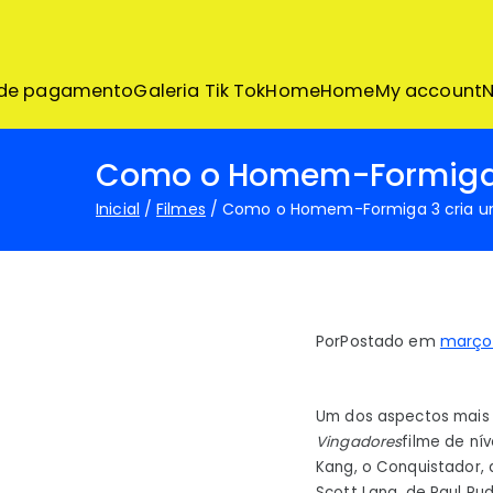
Pular
para
o
conteúdo
 de pagamento
Galeria Tik Tok
Home
Home
My account
N
Como o Homem-Formiga 3
Inicial
Filmes
Como o Homem-Formiga 3 cria um
Por
Postado em
março 
Um dos aspectos mais 
Vingadores
filme de ní
Kang, o Conquistador, 
Scott Lang, de Paul Rud