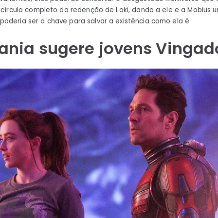
o círculo completo da redenção de Loki, dando a ele e a Mobius
oderia ser a chave para salvar a existência como ela é.
nia sugere jovens Vingad