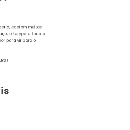
eria, existem muitas
aço, o tempo e toda a
r para vir para o
 MCU
is