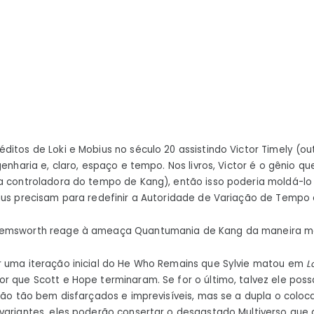
ditos de Loki e Mobius no século 20 assistindo Victor Timely (ou
genharia e, claro, espaço e tempo. Nos livros, Victor é o gênio 
la controladora do tempo de Kang), então isso poderia moldá-lo
bius precisam para redefinir a Autoridade de Variação de Temp
Hemsworth reage à ameaça Quantumania de Kang da maneira mai
r uma iteração inicial do He Who Remains que Sylvie matou em
L
 que Scott e Hope terminaram. Se for o último, talvez ele possa s
 são tão bem disfarçados e imprevisíveis, mas se a dupla o coloc
variantes, eles poderão consertar o desgastado Multiverso que 