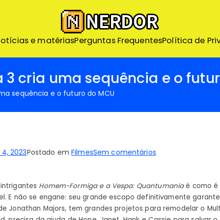
Nerdor – Nerd ao Extr
otícias e matérias
Perguntas Frequentes
Nerdor - A maior loja Nerd
Política de Pr
 cria uma sequência e o futu
a sequência e o futuro do MCU
em
4, 2023
Postado em
Filmes
Sem comentários
Como
o
intrigantes
Homem-Formiga e a Vespa: Quantumania
é como é 
Homem-
vel. E não se engane: seu grande escopo definitivamente garante
Formiga
de Jonathan Majors, tem grandes projetos para remodelar o Multi
3
d, precisa da ajuda de Hope, Janet, Hank e Cassie para salvar o 