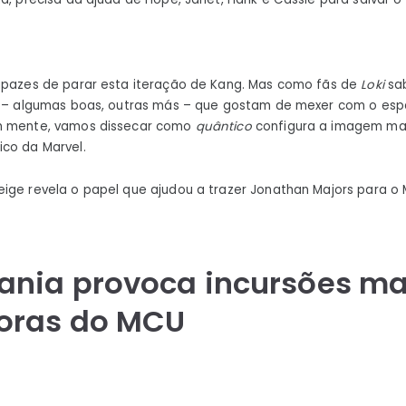
cria
uma
sequência
e
capazes de parar esta iteração de Kang. Mas como fãs de
Loki
sab
o
aí – algumas boas, outras más – que gostam de mexer com o esp
futuro
em mente, vamos dissecar como
quântico
configura a imagem maio
do
co da Marvel.
MCU
ige revela o papel que ajudou a trazer Jonathan Majors para o
nia provoca incursões ma
oras do MCU