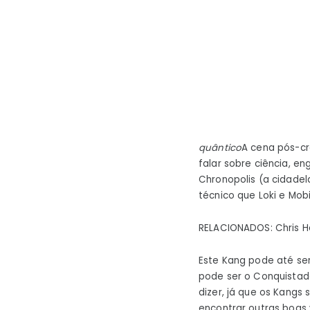
quântico
A cena pós-cré
falar sobre ciência, en
Chronopolis (a cidade
técnico que Loki e Mo
RELACIONADOS: Chris 
Este Kang pode até se
pode ser o Conquistador
dizer, já que os Kangs
encontrar outras boas 