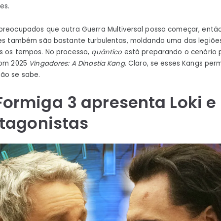
es.
 preocupados que outra Guerra Multiversal possa começar, ent
ntes também são bastante turbulentas, moldando uma das legiõe
os os tempos. No processo,
quântico
está preparando o cenário p
com 2025
Vingadores: A Dinastia Kang
. Claro, se esses Kangs pe
ão se sabe.
rmiga 3 apresenta Loki e
tagonistas