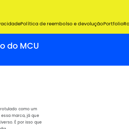
emo
ivacidade
Política de reembolso e devolução
Portfolio
R
ro do MCU
rotulado como um
 essa marca, já que
verso. É por isso que
dia.