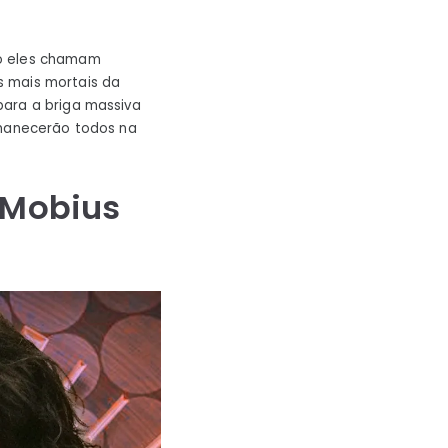
ão eles chamam
s mais mortais da
ara a briga massiva
rmanecerão todos na
 Mobius