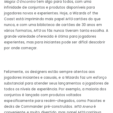
Magia: O Encontro
tem algo para todos, com uma
a
infinidade de conjuntos e produtos disponíveis para
jogar
jogadores novos e experientes. Hoje, a Wizards of the
Paper
Coast está imprimindo mais papel
MTG
cartões do que
MTG
nunca, e com uma biblioteca de cartões de 30 anos em
em
vários formatos,
MTG
os fãs nunca tiveram tanta escolha. A
2023
grande variedade oferecida é ótima para jogadores
experientes, mas para iniciantes pode ser difícil descobrir
por onde começar.
Felizmente, os designers estão sempre atentos aos
jogadores iniciantes e casuais, e a Wizards faz um esforço
substancial para atender seus lançamentos a jogadores de
todos os níveis de experiência. Por exemplo, a maioria dos
conjuntos é lançada com produtos voltados
especificamente para recém-chegados, como Pacotes e
decks de Commander pré-construídos.
MTG Arena
é
conveniente e muito divertido, mas papel
MTG
continua