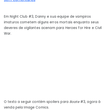
Boate
de
Em Night Club #3, Danny e sua equipe de vampiros
Mark
imaturos cometem alguns erros mortais enquanto seus
Millar
deveres de vigilantes acenam para Heroes for Hire e Civil
recria
War.
a
maior
tragédia
da
Guerra
Civil
O texto a seguir contém spoilers para
Boate
#3, agora à
venda pela Image Comics.