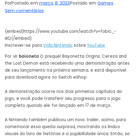
Por
Postado em
março 8, 2023
Postado em
Games
em
Sem comentários
Bayonetta
Origins:
(embed)https://www.youtube.com/watch?v=fobic_-
Cereza
iIIQ(/embed)
e
Inscrever-se para
Vida Nintendo
sobre
YouTube
o
demônio
Por vir
baioneta
O prequel Bayonetta Origins: Cereza and
perdido
the Lost Demon está recebendo uma demonstração antes
de seu lançamento na próxima semana, e está disponível
ganha
para download agora no Switch eShop.
demonstração
gratuita
A demonstração ocorre nos dois primeiros capítulos do
e
jogo, e você pode transferir seu progresso para o jogo
já
completo quando ele for lançado em 17 de março.
está
disponível
A Nintendo também publicou um novo trailer, acima, para
comemorar essa queda surpresa, mostrando os lindos
visuais do livro de histórias e a jogabilidade única. Então, se