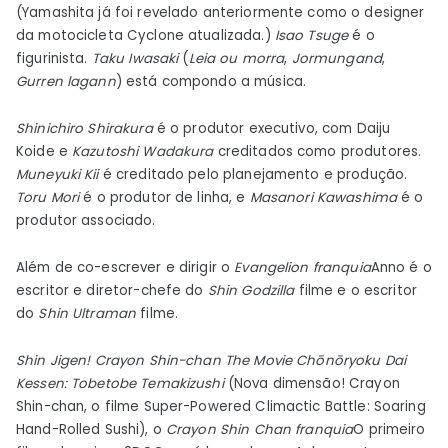
(Yamashita já foi revelado anteriormente como o designer
da motocicleta Cyclone atualizada.)
Isao Tsuge
é o
figurinista.
Taku Iwasaki
(
Leia ou morra
,
Jormungand
,
Gurren lagann
) está compondo a música.
Shinichiro Shirakura
é o produtor executivo, com Daiju
Koide e
Kazutoshi Wadakura
creditados como produtores.
Muneyuki Kii
é creditado pelo planejamento e produção.
Toru Mori
é o produtor de linha, e
Masanori Kawashima
é o
produtor associado.
Além de co-escrever e dirigir o
Evangelion
franquia
Anno é o
escritor e diretor-chefe do
Shin Godzilla
filme e o escritor
do
Shin Ultraman
filme.
Shin Jigen! Crayon Shin-chan The Movie Chōnōryoku Dai
Kessen: Tobetobe Temakizushi
(Nova dimensão! Crayon
Shin-chan, o filme Super-Powered Climactic Battle: Soaring
Hand-Rolled Sushi), o
Crayon Shin Chan
franquia
O primeiro