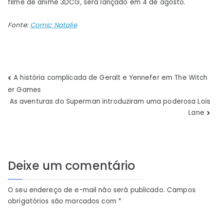
filme de anime 3DCG, será lançado em 4 de agosto.
Fonte:
Comic Natalie
Navegação
A história complicada de Geralt e Yennefer em The Witch
er Games
de
As aventuras do Superman introduziram uma poderosa Lois
Lane
Post
Deixe um comentário
O seu endereço de e-mail não será publicado.
Campos
obrigatórios são marcados com
*