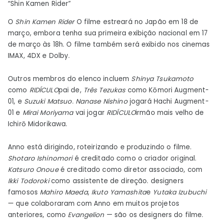
“Shin Kamen Rider”
Notícias
O
Shin Kamen Rider
O filme estreará no Japão em 18 de
março, embora tenha sua primeira exibição nacional em 17
de março às 18h. O filme também será exibido nos cinemas
IMAX, 4DX e Dolby.
Outros membros do elenco incluem
Shinya Tsukamoto
como
RIDÍCULO
pai de,
Três Tezukas
como Kōmori Augment-
01, e
Suzuki Matsuo
.
Nanase Nishino
jogará Hachi Augment-
01 e
Mirai Moriyama
vai jogar
RIDÍCULO
irmão mais velho de
Ichirō Midorikawa.
Anno está dirigindo, roteirizando e produzindo o filme.
Shotaro Ishinomori
é creditado como o criador original.
Katsuro Onoue
é creditado como diretor associado, com
Ikki Todoroki
como assistente de direção. designers
famosos
Mahiro Maeda
,
Ikuto Yamashita
e
Yutaka Izubuchi
— que colaboraram com Anno em muitos projetos
anteriores, como
Evangelion
— são os designers do filme.