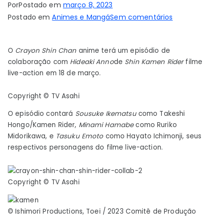
Por
Postado em
março 8, 2023
em
Postado em
Animes e Mangá
Sem comentários
Anime
de
O
Crayon Shin Chan
anime terá um episódio de
Crayon
colaboração com
Hideaki Anno
de
Shin Kamen Rider
filme
Shin-
live-action em 18 de março.
chan
ganha
Copyright © TV Asahi
episódio
O episódio contará
Sousuke Ikematsu
como Takeshi
de
Hongo/Kamen Rider,
Minami Hamabe
como Ruriko
colaboração
Midorikawa, e
Tasuku Emoto
como Hayato Ichimonji, seus
com
respectivos personagens do filme live-action.
filme
de
Shin
Copyright © TV Asahi
Kamen
Rider
© Ishimori Productions, Toei / 2023 Comitê de Produção
–