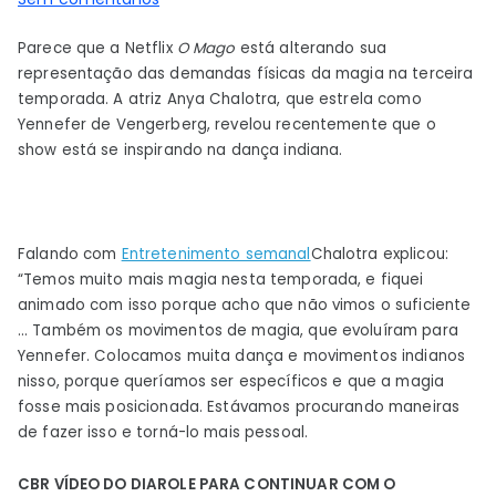
A
Parece que a Netflix
O Mago
está alterando sua
magia
representação das demandas físicas da magia na terceira
da
temporada. A atriz Anya Chalotra, que estrela como
3ª
Yennefer de Vengerberg, revelou recentemente que o
temporada
show está se inspirando na dança indiana.
de
The
Witcher
vem
Falando com
Entretenimento semanal
Chalotra explicou:
da
“Temos muito mais magia nesta temporada, e fiquei
dança
animado com isso porque acho que não vimos o suficiente
indiana
… Também os movimentos de magia, que evoluíram para
Yennefer. Colocamos muita dança e movimentos indianos
nisso, porque queríamos ser específicos e que a magia
fosse mais posicionada. Estávamos procurando maneiras
de fazer isso e torná-lo mais pessoal.
CBR VÍDEO DO DIA
ROLE PARA CONTINUAR COM O