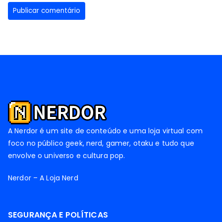
A Nerdor é um site de conteúdo e uma loja virtual com
foco no público geek, nerd, gamer, otaku e tudo que
envolve o universo e cultura pop.
Nerdor – A Loja Nerd
SEGURANÇA E POLÍTICAS