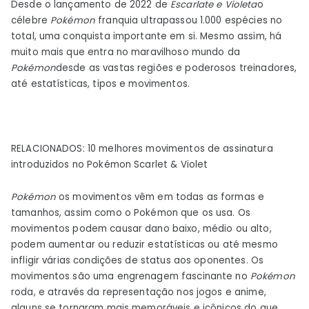
Desde o lançamento de 2022 de
Escarlate e Violeta
o
mais
célebre
Pokémon
franquia ultrapassou 1.000 espécies no
icônicos
total, uma conquista importante em si. Mesmo assim, há
de
muito mais que entra no maravilhoso mundo da
Pokémon
Pokémon
desde as vastas regiões e poderosos treinadores,
até estatísticas, tipos e movimentos.
RELACIONADOS: 10 melhores movimentos de assinatura
introduzidos no Pokémon Scarlet & Violet
Pokémon
os movimentos vêm em todas as formas e
tamanhos, assim como o Pokémon que os usa. Os
movimentos podem causar dano baixo, médio ou alto,
podem aumentar ou reduzir estatísticas ou até mesmo
infligir várias condições de status aos oponentes. Os
movimentos são uma engrenagem fascinante no
Pokémon
roda, e através da representação nos jogos e anime,
alguns se tornaram mais memoráveis ​​e icônicos do que