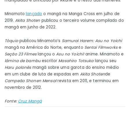
manipulado e brincado por Akane e o resto das mulheres.
Minamoto
lançado
o mangá na Manga Cross em julho de
2019.
Akita Shoten
publicou o terceiro volume compilado do
mangá em junho de 2022.
Tóquio
publicou Minamoto’s
Samurai Harem: Asu no Yoichi
mangá na América do Norte, enquanto
Sentai Filmworks
e
Seção 23 Filmes
lançou o
Asu no Yoichi!
anime. Minamoto e
lâmina de bambu
escritor
Masahiro Totsuka
lançou seu
Haru polonês
mangá sobre uma garota do ensino médio
em um clube de luta de espadas em
Akita Shoten
de
Campeão Shonen Mensal
revista em 2011, e terminou em
novembro de 2012.
Fonte:
Cruz Mangá