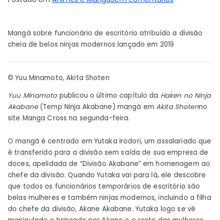
Yuu
Minamoto
Mangá sobre funcionário de escritório atribuído a divisão
acaba
cheia de belos ninjas modernos lançado em 2019
com
o
mangá
© Yuu Minamoto, Akita Shoten
Haken
Yuu Minamoto
publicou o último capítulo da
Haken no Ninja
no
Akabane
(Temp Ninja Akabane) mangá em
Akita Shoten
no
Ninja
site Manga Cross na segunda-feira.
Akabane
–
O mangá é centrado em Yutaka Irodori, um assalariado que
Notícias
é transferido para a divisão sem saída de sua empresa de
doces, apelidada de “Divisão Akabane” em homenagem ao
chefe da divisão. Quando Yutaka vai para lá, ele descobre
que todos os funcionários temporários de escritório são
belas mulheres e também ninjas modernos, incluindo a filha
do chefe da divisão, Akane Akabane. Yutaka logo se vê