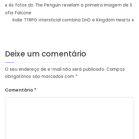
Navegação
As fotos do The Penguin revelam a primeira imagem de S
ofia Falcone
de
Indie TTRPG intersticial combina DnD e Kingdom Hearts
Post
Deixe um comentário
O seu endereço de e-mail não será publicado.
Campos
obrigatórios são marcados com
*
Comentário
*