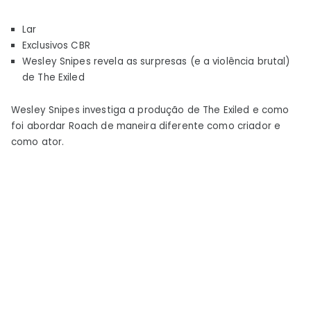
Snipes
Lar
fala
Exclusivos CBR
sobre
Wesley Snipes revela as surpresas (e a violência brutal)
o
de The Exiled
Exilado
em
Wesley Snipes investiga a produção de The Exiled e como
entrevista
foi abordar Roach de maneira diferente como criador e
exclusiva
como ator.