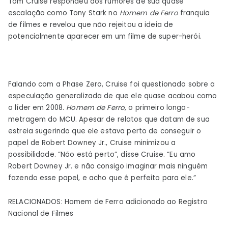
Tom Cruise respondeu aos rumores de sua quase
Marvel
escalação como Tony Stark no
Homem de Ferro
franquia
de filmes e revelou que não rejeitou a ideia de
potencialmente aparecer em um filme de super-herói.
Falando com a Phase Zero, Cruise foi questionado sobre a
especulação generalizada de que ele quase acabou como
o líder em 2008.
Homem de Ferro
, o primeiro longa-
metragem do MCU. Apesar de relatos que datam de sua
estreia sugerindo que ele estava perto de conseguir o
papel de Robert Downey Jr., Cruise minimizou a
possibilidade. “Não está perto”, disse Cruise. “Eu amo
Robert Downey Jr. e não consigo imaginar mais ninguém
fazendo esse papel, e acho que é perfeito para ele.”
RELACIONADOS: Homem de Ferro adicionado ao Registro
Nacional de Filmes