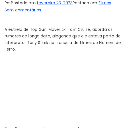
Por
Postado em
fevereiro 23, 2023
Postado em
Filmes
em
Sem comentários
Tom
Cruise
A estrela de Top Gun: Maverick, Tom Cruise, aborda os
explica
rumores de longa data, alegando que ele estava perto de
o
interpretar Tony Stark na franquia de filmes do Homem de
quão
Ferro.
perto
ele
estava
de
ser
o
novo
Homem
de
Ferro
da