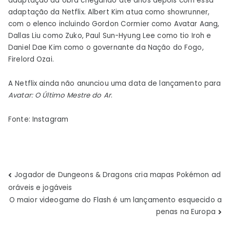
adaptação da obra chegando até anos depois com essa
adaptação da Netflix. Albert Kim atua como showrunner,
com o elenco incluindo Gordon Cormier como Avatar Aang,
Dallas Liu como Zuko, Paul Sun-Hyung Lee como tio Iroh e
Daniel Dae Kim como o governante da Nação do Fogo,
Firelord Ozai.
A Netflix ainda não anunciou uma data de lançamento para
Avatar: O Último Mestre do Ar
.
Fonte: Instagram
Navegação
Jogador de Dungeons & Dragons cria mapas Pokémon ad
oráveis ​​e jogáveis
de
O maior videogame do Flash é um lançamento esquecido a
penas na Europa
Post