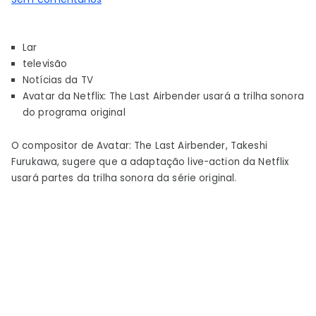
The
Last
Lar
Airbender,
televisão
da
Notícias da TV
Netflix,
Avatar da Netflix: The Last Airbender usará a trilha sonora
usará
do programa original
a
trilha
O compositor de Avatar: The Last Airbender, Takeshi
sonora
Furukawa, sugere que a adaptação live-action da Netflix
do
usará partes da trilha sonora da série original.
programa
original