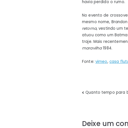
havia perdido o rumo.
No evento de crossover 
mesmo nome, Brandon R
retorna
, vestindo um t
atuou como um Batman
traje. Mais recentemen
maravilha
1984.
Fonte:
vimeo
,
casa flu
Navegaç
Quanto tempo para b
de
Post
Deixe um co