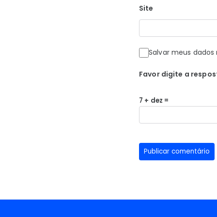
Site
Salvar meus dados 
Favor digite a respos
7 + dez =