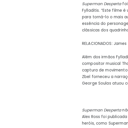
Superman Desperta
foi
Fylladitis. “Este film
para torná-lo o mais a
essência do personag
clássicas dos quadrin
RELACIONADOS: James G
Além dos irmãos Fylla
compositor musical Tha
captura de movimento C
Zbel forneceu a narraç
George Soulas atuou co
Superman Desperta
não
Alex Ross foi publicad
heróis, como Superman 