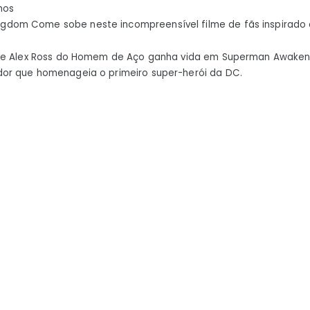
hos
Come
dom Come sobe neste incompreensível filme de fãs inspirado 
sobe
neste
de Alex Ross do Homem de Aço ganha vida em Superman Awakens
incompreensível
r que homenageia o primeiro super-herói da DC.
filme
de
fãs
inspirado
em
Alex
Ross