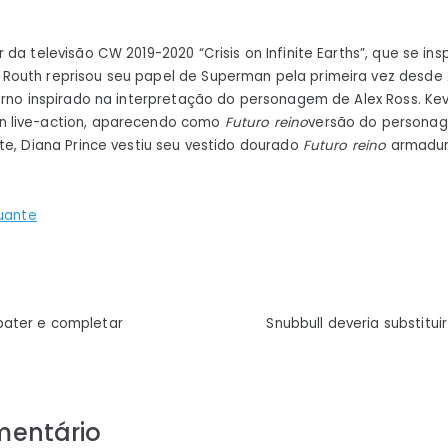
da televisão CW 2019-2020 “Crisis on Infinite Earths”, que se in
outh reprisou seu papel de Superman pela primeira vez desde
erno inspirado na interpretação do personagem de Alex Ross. K
 live-action, aparecendo como
Futuro reino
versão do personag
te, Diana Prince vestiu seu vestido dourado
Futuro reino
armadu
tuante
ão
ater e completar
Snubbull deveria substitui
mentário