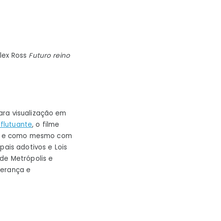
Alex Ross
Futuro reino
ara visualização em
flutuante
, o filme
do e como mesmo com
pais adotivos e Lois
de Metrópolis e
perança e