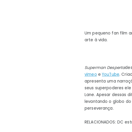
Um pequeno fan film an
arte à vida.
Superman Desperta
des
vimeo
e
YouTube
. Cri
apresenta uma narraç
seus superpoderes ele 
Lane. Apesar dessas di
levantando o globo d
perseverança.
RELACIONADOS: DC estr