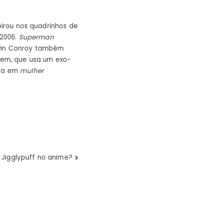
spirou nos quadrinhos de
 2006.
Superman
evin Conroy também
em, que usa um exo-
ra em
mulher
r Jigglypuff no anime?