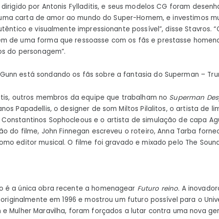
 dirigido por Antonis Fylladitis, e seus modelos CG foram desen
e é uma carta de amor ao mundo do Super-Homem, e investimos m
utêntico e visualmente impressionante possível”, disse Stavros. 
em de uma forma que ressoasse com os fãs e prestasse homen
hos do personagem”.
unn está sondando os fãs sobre a fantasia do Superman – Trun
ditis, outros membros da equipe que trabalham no
Superman Des
nos Papadellis, o designer de som Miltos Pilalitos, o artista de
onstantinos Sophocleous e o artista de simulação de capa Agust
ão do filme, John Finnegan escreveu o roteiro, Anna Tarba forne
mo editor musical. O filme foi gravado e mixado pelo The Soun
 é a única obra recente a homenagear
Futuro reino.
A inovador
a originalmente em 1996 e mostrou um futuro possível para o Uni
e Mulher Maravilha, foram forçados a lutar contra uma nova ge