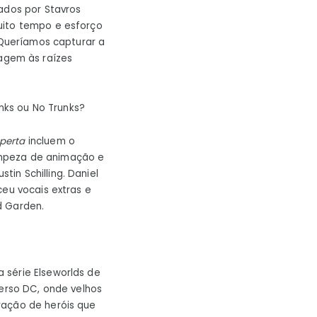
hados por Stavros
uito tempo e esforço
“Queríamos capturar a
agem às raízes
ks ou No Trunks?
perta
incluem o
 limpeza de animação e
in Schilling. Daniel
ceu vocais extras e
d Garden.
a série Elseworlds de
verso DC, onde velhos
ração de heróis que