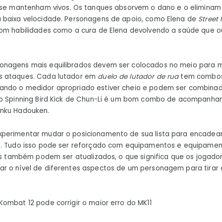
s se mantenham vivos. Os tanques absorvem o dano e o eliminam 
 baixa velocidade. Personagens de apoio, como Elena de
Street F
com habilidades como a cura de Elena devolvendo a saúde que o
nagens mais equilibrados devem ser colocados no meio para 
s ataques. Cada lutador em
duelo de lutador de rua
tem combos
ndo o medidor apropriado estiver cheio e podem ser combina
 o Spinning Bird Kick de Chun-Li é um bom combo de acompanh
nku Hadouken.
perimentar mudar o posicionamento de sua lista para encadea
o. Tudo isso pode ser reforçado com equipamentos e equipamen
ens também podem ser atualizados, o que significa que os jogad
r o nível de diferentes aspectos de um personagem para tirar 
ombat 12 pode corrigir o maior erro do MK11