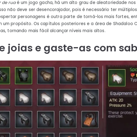
r de rua
é um jogo gacha, há um alto grau de aleatoriedade nos
so não deve ser desencorajador, pois é necessário ter múltipl
espertar personagens é outra parte de torná-los mais fortes, 
 um propósito. Os capítulos posteriores e a área de Shadaloo 
s, tornando mais fácil alcançar níveis mais altos.
e joias e gaste-as com sa