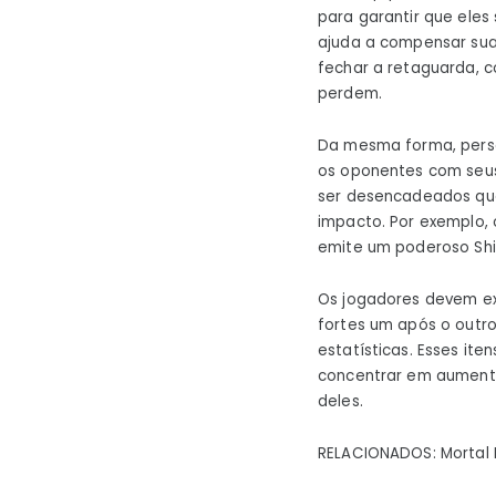
para garantir que ele
ajuda a compensar sua
fechar a retaguarda, 
perdem.
Da mesma forma, perso
os oponentes com seu
ser desencadeados qua
impacto. Por exemplo,
emite um poderoso Shi
Os jogadores devem ex
fortes um após o outr
estatísticas. Esses it
concentrar em aumenta
deles.
RELACIONADOS: Mortal K