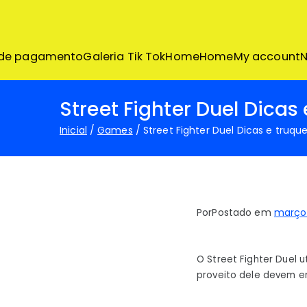
Pular
para
o
conteúdo
 de pagamento
Galeria Tik Tok
Home
Home
My account
N
Street Fighter Duel Dica
Inicial
Games
Street Fighter Duel Dicas e truqu
Por
Postado em
março 
O Street Fighter Duel 
proveito dele devem en