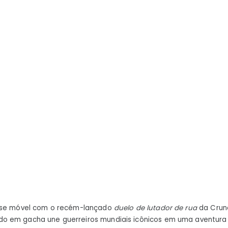
truques
para
novos
jogadores
se móvel com o recém-lançado
duelo de lutador de rua
da Crun
 em gacha une guerreiros mundiais icônicos em uma aventura 