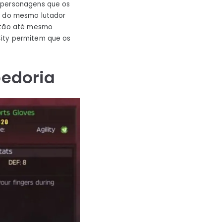
 personagens que os
os do mesmo lutador
então até mesmo
City permitem que os
bedoria