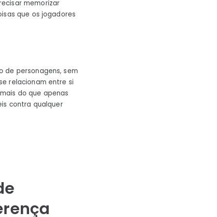
recisar memorizar
oisas que os jogadores
to de personagens, sem
e relacionam entre si
o mais do que apenas
s ​​contra qualquer
de
erença