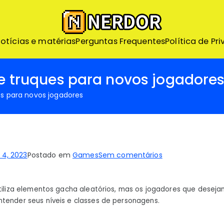
Nerdor – Nerd ao Extr
otícias e matérias
Perguntas Frequentes
Nerdor - A maior loja Nerd
Política de Pr
s e truques para novos jogadore
es para novos jogadores
em
4, 2023
Postado em
Games
Sem comentários
Street
Fighter
utiliza elementos gacha aleatórios, mas os jogadores que deseja
Duel
tender seus níveis e classes de personagens.
Dicas
e