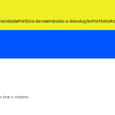
emo
ivacidade
Política de reembolso e devolução
Portfolio
R
s
m tirar o máximo