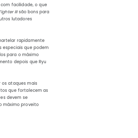
com facilidade, o que
ighter III
são bons para
utros lutadores
martelar rapidamente
 especiais que podem
dos para o máximo
amento depois que Ryu
r os ataques mais
tos que fortalecem as
ores devem se
o máximo proveito